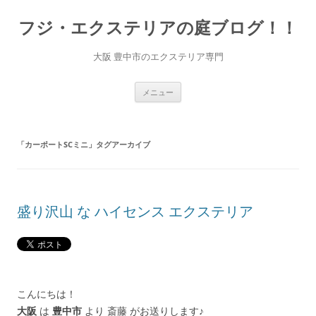
コ
ン
フジ・エクステリアの庭ブログ！！
テ
ン
ツ
へ
大阪 豊中市のエクステリア専門
ス
キ
ッ
プ
メニュー
「
カーポートSCミニ
」タグアーカイブ
盛り沢山 な ハイセンス エクステリア
こんにちは！
大阪
は
豊中市
より 斎藤 がお送りします♪