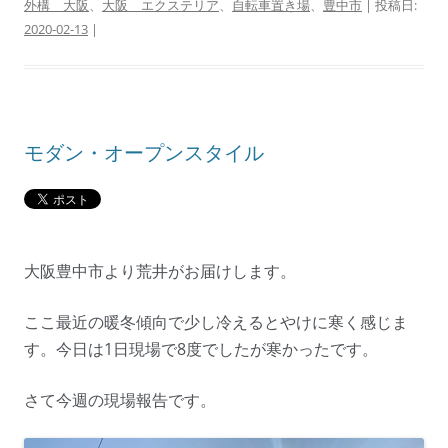
外構 大阪
、
大阪 エクステリア
、
自転車置き場
、
豊中市
| 投稿日:
2020-02-13
|
モダン・オープンスタイル
大阪豊中市より荒井がお届けします。
ここ最近の暖冬傾向で少し冷えるとやけに寒く感じま
す。
今日は1日現場で8度でしたが寒かったです。
さて今週の現場報告です。