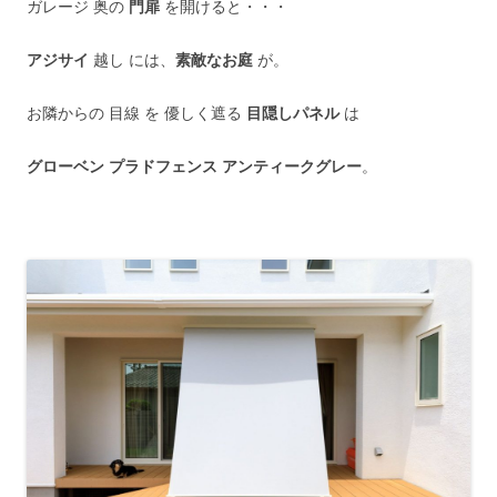
ガレージ 奥の
門扉
を開けると・・・
アジサイ
越し には、
素敵なお庭
が。
お隣からの 目線 を 優しく遮る
目隠しパネル
は
グローベン プラドフェンス アンティークグレー
。