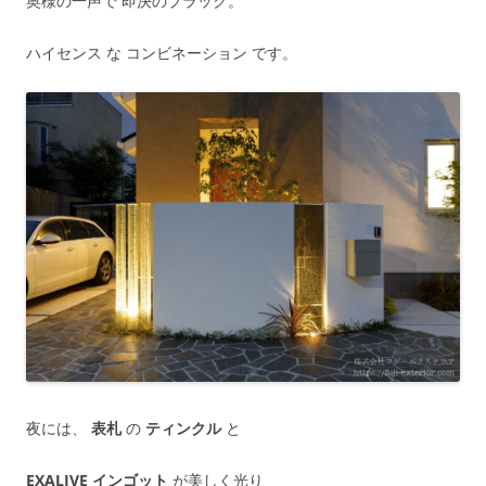
奥様の一声で 即決のブラック。
ハイセンス な コンビネーション です。
夜には、
表札
の
ティンクル
と
EXALIVE インゴット
が美しく光り