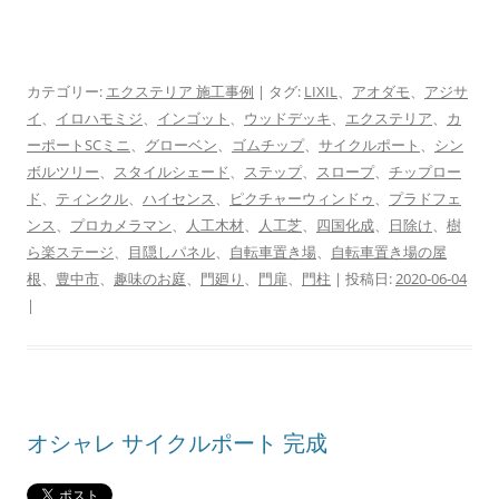
カテゴリー:
エクステリア 施工事例
| タグ:
LIXIL
、
アオダモ
、
アジサ
イ
、
イロハモミジ
、
インゴット
、
ウッドデッキ
、
エクステリア
、
カ
ーポートSCミニ
、
グローベン
、
ゴムチップ
、
サイクルポート
、
シン
ボルツリー
、
スタイルシェード
、
ステップ
、
スロープ
、
チップロー
ド
、
ティンクル
、
ハイセンス
、
ピクチャーウィンドゥ
、
プラドフェ
ンス
、
プロカメラマン
、
人工木材
、
人工芝
、
四国化成
、
日除け
、
樹
ら楽ステージ
、
目隠しパネル
、
自転車置き場
、
自転車置き場の屋
根
、
豊中市
、
趣味のお庭
、
門廻り
、
門扉
、
門柱
| 投稿日:
2020-06-04
|
オシャレ サイクルポート 完成