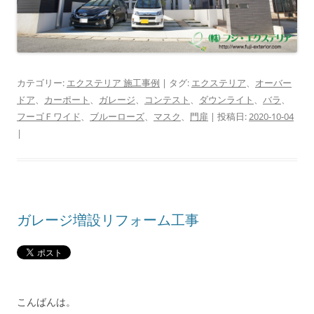
カテゴリー:
エクステリア 施工事例
| タグ:
エクステリア
、
オーバー
ドア
、
カーポート
、
ガレージ
、
コンテスト
、
ダウンライト
、
バラ
、
フーゴＦワイド
、
ブルーローズ
、
マスク
、
門扉
| 投稿日:
2020-10-04
|
ガレージ増設リフォーム工事
こんばんは。