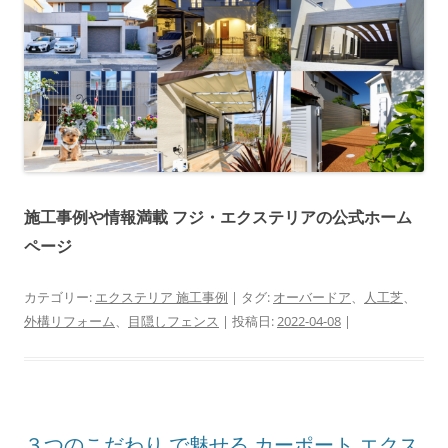
施工事例や情報満載 フジ・エクステリアの公式ホーム
ページ
カテゴリー:
エクステリア 施工事例
| タグ:
オーバードア
、
人工芝
、
外構リフォーム
、
目隠しフェンス
| 投稿日:
2022-04-08
|
３つのこだわり で魅せる カーポート エクス