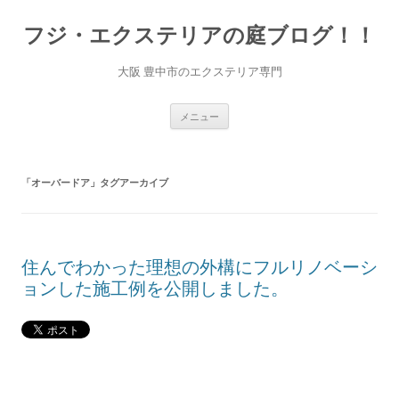
コ
ン
フジ・エクステリアの庭ブログ！！
テ
ン
ツ
へ
大阪 豊中市のエクステリア専門
ス
キ
ッ
プ
メニュー
「
オーバードア
」タグアーカイブ
住んでわかった理想の外構にフルリノベーシ
ョンした施工例を公開しました。