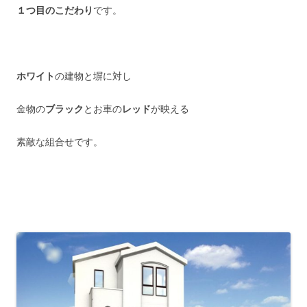
１つ目のこだわり
です。
ホワイト
の建物と塀に対し
金物の
ブラック
とお車の
レッド
が映える
素敵な組合せです。