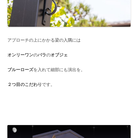
アプローチの上にかかる梁の入隅には
オンリーワン
の
バラ
の
オブジェ
ブルーローズ
を入れて細部にも演出を。
２つ目のこだわり
です。