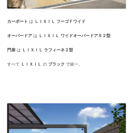
カーポート
は
ＬＩＸＩＬ フーゴＦワイド
オーバードア
は
ＬＩＸＩＬ ワイドオーバードアＳ２型
門扉
は
ＬＩＸＩＬ ラフィーネ２型
すべて
ＬＩＸＩＬ
の
ブラック
で統一。