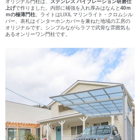
オリジナル門柱は、
ステンレス バイブレーション研磨仕
上げ
で作りました。内部に補強を入れ厚みはなんと
40ｍ
ｍの極薄門柱
。
ライトはLIXIL マリンライト・クロムシル
バー、表札はインターホンカバーを兼ねた地域の工房の
オリジナルです。
シンプルながらラフで武骨な雰囲気も
あるオンリーワン門柱です。