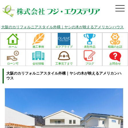
togg
navi
大阪のカリフォルニアスタイル外構｜ヤシの木が映えるアメリカンハウス
ホーム
施工事例
エクアライブ
表彰作品
植栽のお話
ローン可
会社情報
工事完了まで
ブログ
お問合せ
大阪のカリフォルニアスタイル外構｜ヤシの木が映えるアメリカンハ
ウス