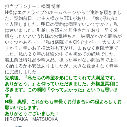
担当プランナー：松岡 博孝
N様はエクアライブのホームページからご連絡を頂きまし
た。契約前日、ご主人様からTELがあり、『娘が熱が出
て入院しました。明日の契約は病院でいいですか？』私
は迷いました。引越しも済んで居住されており、早く外
構をしたいというN様のお気持ちと、納期がかかる商品が
いくつかある・・『私は病院でもOKですが・・大丈夫で
すか？』幸いお子様は熱も下がり、まもなく退院予定で
した。私の２０年の経験の中でも初めての経験でした。
着工前は特注品や輸入品、扱った事がない商品等で上手
く納まるか不安はありましたが、大きな変更もなく無事
に完成しました。
完成後、
『私たちの希望を形にしてくれて大満足です。
ありがとう。』と仰っていただきました。外構屋冥利に
尽きます。この瞬間『やってよかった』といつも思いま
す。
N様、奥様、これからも末長くお付き合いの程よろしくお
願いいたします。
ありがとうございました！
HIROTAKA MATSUOKA