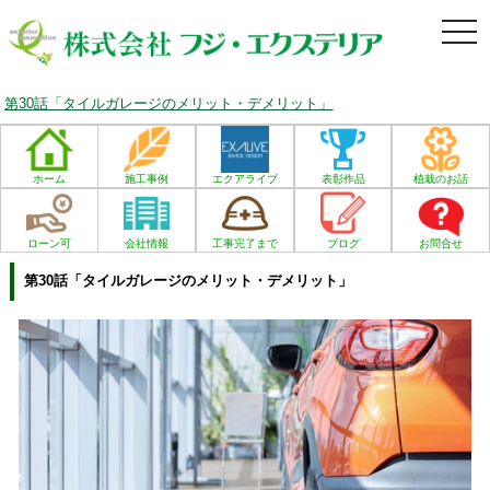
togg
navi
第30話「タイルガレージのメリット・デメリット」
ホーム
施工事例
エクアライブ
表彰作品
植栽のお話
ローン可
会社情報
工事完了まで
ブログ
お問合せ
第30話「タイルガレージのメリット・デメリット」