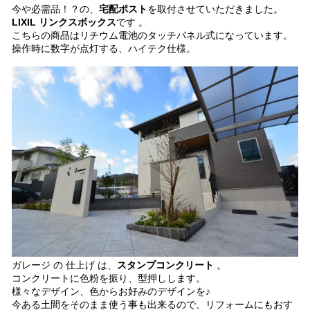
今や必需品！？の、
宅配ポスト
を取付させていただきました。
LIXIL リンクスボックス
です 。
こちらの商品はリチウム電池のタッチパネル式になっています。
操作時に数字が点灯する、ハイテク仕様。
ガレージ の 仕上げ は、
スタンプコンクリート
。
コンクリートに色粉を振り、型押しします。
様々なデザイン、色からお好みのデザインを♪
今ある土間をそのまま使う事も出来るので、リフォームにもおす