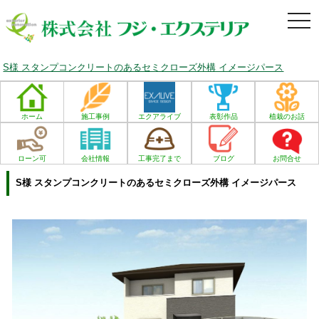
togg
navi
S様 スタンプコンクリートのあるセミクローズ外構 イメージパース
ホーム
施工事例
エクアライブ
表彰作品
植栽のお話
ローン可
会社情報
工事完了まで
ブログ
お問合せ
S様 スタンプコンクリートのあるセミクローズ外構 イメージパース