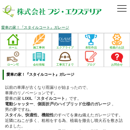
togg
navi
愛車の家！『スタイルコート』ガレージ
ホーム
施工事例
エクアライブ
表彰作品
植栽のお話
ローン可
会社情報
工事完了まで
ブログ
お問合せ
愛車の家！『スタイルコート』ガレージ
以前の車庫が古くなり雨漏りが始まったので、
車庫のリノベーションです。
愛車の家
LIXIL
『
スタイルコート
』です。
電動シャッター
、
側面折戸のハイブリッド仕様のガレージ
。
男の夢ですね。
スタイル、快適性、機能性
のすべてを兼ね備えたガレージです。
近隣にねこが多く、粗相をする為、植栽を撤去し噴火石を
敷き詰
めました。