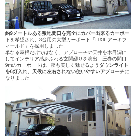
約9メートルある敷地間口を完全にカバー出来るカーポー
ト
を希望され、
3台用の大型カーポート「
LIXIL アーキフ
ィールド」を採用しました。
単なる屋根だけではなく、アプローチの天井を木目調に
して
インテリア感あふれる玄関廻りを演出。
圧巻の間口
9mのカーポートは、
夜も美しく魅せるよう
ダウンライト
を
6灯入れ、
天候に左右されない使いやすいアプローチ
に
なりました。