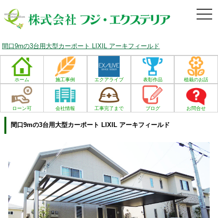
togg
navi
間口9mの3台用大型カーポート LIXIL アーキフィールド
ホーム
施工事例
エクアライブ
表彰作品
植栽のお話
ローン可
会社情報
工事完了まで
ブログ
お問合せ
間口9mの3台用大型カーポート LIXIL アーキフィールド