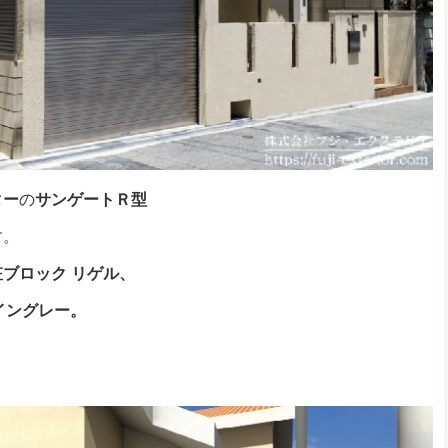
ター
の
サンゲートＲ型
す。
粧ブロック
リゲル、
ャイングレー。