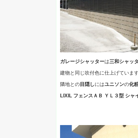
ガレージシャッター
は
三和シャッ
建物と同じ吹付色に仕上げていま
隣地との
目隠し
には
ユニソン
の
化
LIXIL フェンスＡＢ ＹＬ３型 シ