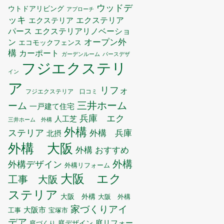
ウッドデ
ウトドアリビング
アプローチ
ッキ
エクステリア
エクステリア
エクステリアリノベーショ
パース
ン
オープン外
エコモックフェンス
構
カーポート
ガーデンルーム
パースデザ
フジエクステリ
イン
ア
リフォ
フジエクステリア 口コミ
三井ホーム
ーム
一戸建て住宅
兵庫 エク
人工芝
三井ホーム 外構
外構
ステリア
外構 兵庫
北摂
外構 大阪
外構 おすすめ
外構
外構デザイン
外構リフォーム
大阪 エク
工事 大阪
ステリア
大阪 外構
大阪 外構
家づくりアイ
大阪市
工事
宝塚市
デア
庭リフォー
庭デザイン
庭づくり