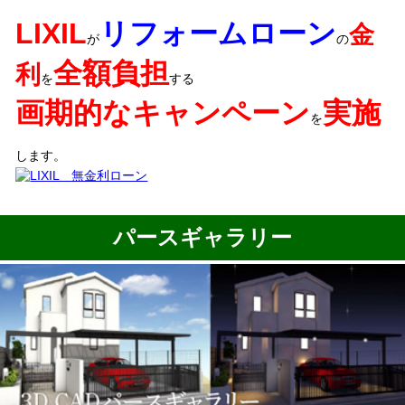
LIXIL
リフォームローン
金
が
の
全額負担
利
を
する
画期的なキャンペーン
実施
を
します。
パースギャラリー