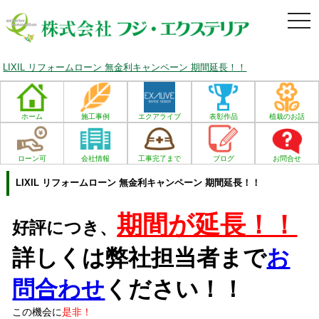
togg
navi
LIXIL リフォームローン 無金利キャンペーン 期間延長！！
ホーム
施工事例
エクアライブ
表彰作品
植栽のお話
ローン可
会社情報
工事完了まで
ブログ
お問合せ
LIXIL リフォームローン 無金利キャンペーン 期間延長！！
期間が延長
！！
好評につき、
詳しくは弊社担当者まで
お
問合わせ
ください！！
この機会に
是非！