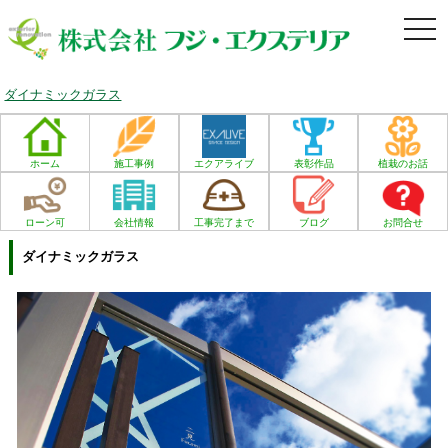
togg
navi
ダイナミックガラス
ホーム
施工事例
エクアライブ
表彰作品
植栽のお話
ローン可
会社情報
工事完了まで
ブログ
お問合せ
ダイナミックガラス