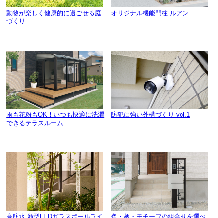
動物が楽しく健康的に過ごせる庭
オリジナル機能門柱 ルアン
づくり
雨も花粉もOK！いつも快適に洗濯
防犯に強い外構づくり vol.1
できるテラスルーム
高防水 新型LEDガラスポールライ
色・柄・モチーフの組合せを選べ