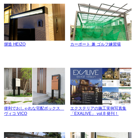
塀造 HEIZO
カーポート 兼 ゴルフ練習場
便利でおしゃれな宅配ボックス
エクステリアの施工実例写真集
ヴィコ VICO
「EXALIVE」 vol.8 発刊！