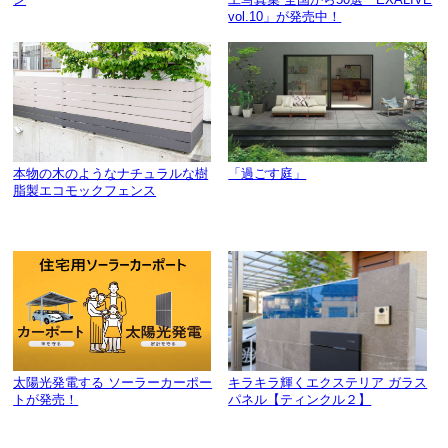
vol.10」が発売中！
本物の木のようなナチュラルな樹
「過ごす庭」
脂製エコモックフェンス
太陽光発電する ソーラーカーポー
キラキラ輝くエクステリア ガラス
トが発売！
パネル【ティンクル２】