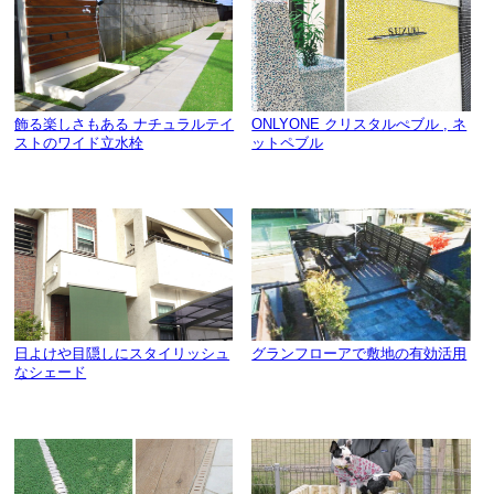
飾る楽しさもある ナチュラルテイ
ONLYONE クリスタルぺブル , ネ
ストのワイド立水栓
ットペブル
日よけや目隠しにスタイリッシュ
グランフローアで敷地の有効活用
なシェード