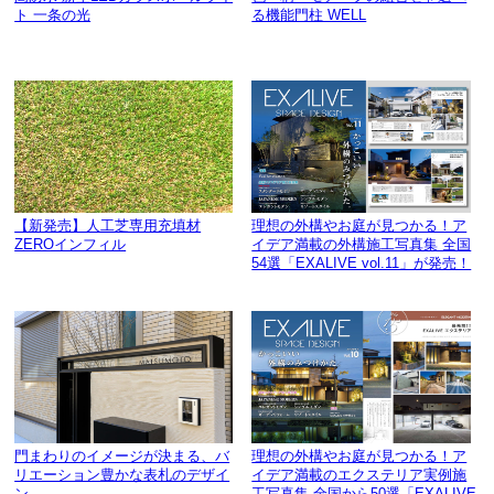
ト 一条の光
る機能門柱 WELL
【新発売】人工芝専用充填材
理想の外構やお庭が見つかる！ア
ZEROインフィル
イデア満載の外構施工写真集 全国
54選「EXALIVE vol.11」が発売！
門まわりのイメージが決まる、バ
理想の外構やお庭が見つかる！ア
リエーション豊かな表札のデザイ
イデア満載のエクステリア実例施
ン
工写真集 全国から50選「EXALIVE