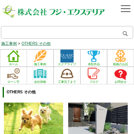
togg
navi
施工事例
>
OTHERS その他
ホーム
施工事例
エクアライブ
表彰作品
植栽のお話
ローン可
会社情報
工事完了まで
ブログ
お問合せ
OTHERS その他