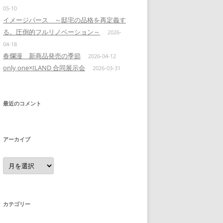
05-10
イメージパース ～邸宅の品格を再定義す
る。圧倒的フルリノベーション～
2026-
04-18
春爛漫 新商品発売の季節
2026-04-12
only one×ILAND 合同展示会
2026-03-31
最近のコメント
アーカイブ
ア
ー
カ
イ
ブ
カテゴリー