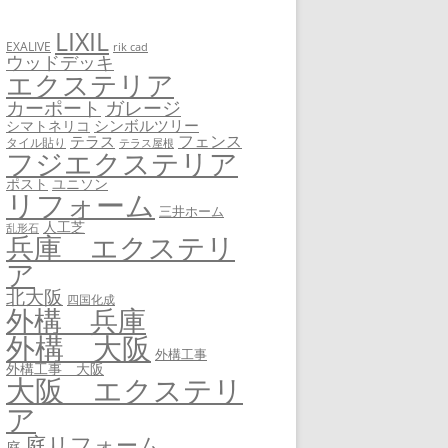
LIXIL
EXALIVE
rik cad
ウッドデッキ
エクステリア
カーポート
ガレージ
シンボルツリー
シマトネリコ
フェンス
テラス
タイル貼り
テラス屋根
フジエクステリア
ユニソン
ポスト
リフォーム
三井ホーム
人工芝
乱形石
兵庫 エクステリ
ア
北大阪
四国化成
外構 兵庫
外構 大阪
外構工事
外構工事 大阪
大阪 エクステリ
ア
庭リフォーム
庭