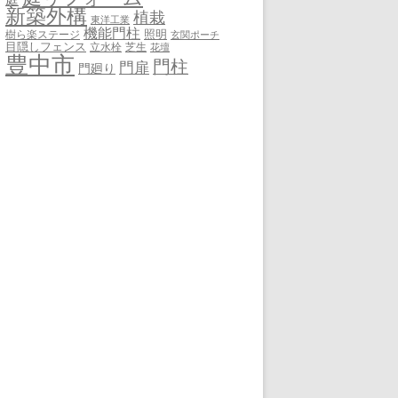
新築外構
植栽
東洋工業
機能門柱
照明
樹ら楽ステージ
玄関ポーチ
目隠しフェンス
立水栓
芝生
花壇
豊中市
門柱
門扉
門廻り