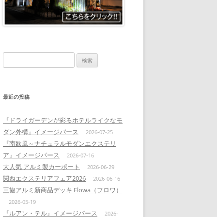
検
索:
最近の投稿
『ドライガーデンが彩るホテルライクなモ
ダン外構』イメージパース
2026-07-25
『南欧風～ナチュラルモダンエクステリ
ア』イメージパース
2026-07-16
大人気 アルミ製カーポート
2026-06-29
関西エクステリアフェア2026
2026-06-16
三協アルミ新商品デッキ Flowa（フロワ）
2026-05-19
『ルアン・テル』イメージパース
2026-