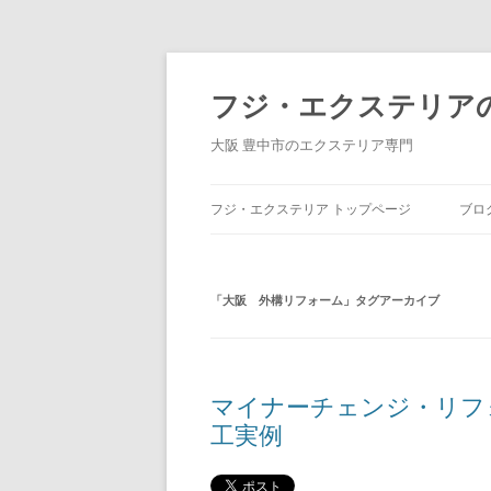
コ
ン
テ
フジ・エクステリア
ン
ツ
へ
大阪 豊中市のエクステリア専門
ス
キ
ッ
プ
フジ・エクステリア トップページ
ブロ
「
大阪 外構リフォーム
」タグアーカイブ
マイナーチェンジ・リフ
工実例