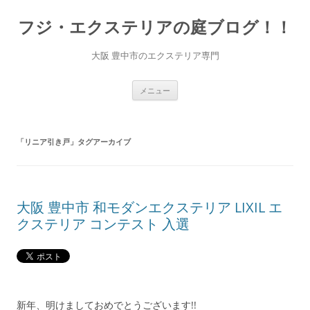
コ
ン
フジ・エクステリアの庭ブログ！！
テ
ン
ツ
へ
大阪 豊中市のエクステリア専門
ス
キ
ッ
プ
メニュー
「
リニア引き戸
」タグアーカイブ
大阪 豊中市 和モダンエクステリア LIXIL エ
クステリア コンテスト 入選
新年、明けましておめでとうございます!!