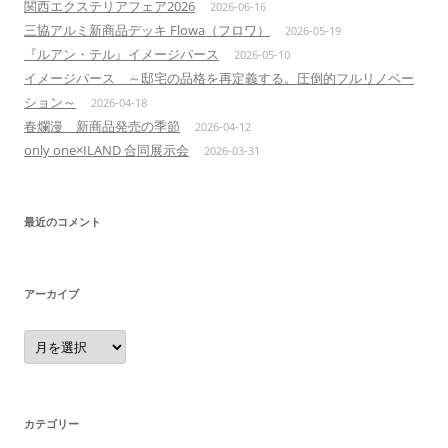
関西エクステリアフェア2026
2026-06-16
三協アルミ新商品デッキ Flowa（フロワ）
2026-05-19
『ルアン・テル』イメージパース
2026-05-10
イメージパース ～邸宅の品格を再定義する。圧倒的フルリノベー
ション～
2026-04-18
春爛漫 新商品発売の季節
2026-04-12
only one×ILAND 合同展示会
2026-03-31
最近のコメント
アーカイブ
ア
ー
カ
イ
ブ
カテゴリー