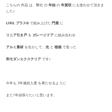
こちらの 作品 は、弊社 の
年始
の
年賀状
にも使わせて頂きま
した♪
LIXIL プラスG
で組み上げた
門屋
に
リニア引き戸
を
ガレージドア
に組み合わせ
アルミ素材
を生かして、
光
と
植栽
で造った
和モダンエクステリア
です♪
今年も 3年連続入選 を果たせるように
また1年頑張りたいと思います。