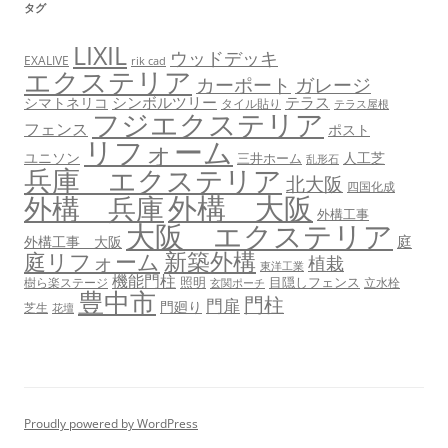
タグ
LIXIL
ウッドデッキ
EXALIVE
rik cad
エクステリア
カーポート
ガレージ
シンボルツリー
テラス
シマトネリコ
タイル貼り
テラス屋根
フジエクステリア
フェンス
ポスト
リフォーム
ユニソン
人工芝
三井ホーム
乱形石
兵庫 エクステリア
北大阪
四国化成
外構 大阪
外構 兵庫
外構工事
大阪 エクステリア
庭
外構工事 大阪
新築外構
庭リフォーム
植栽
東洋工業
機能門柱
照明
目隠しフェンス
樹ら楽ステージ
立水栓
玄関ポーチ
豊中市
門柱
門扉
門廻り
芝生
花壇
Proudly powered by WordPress