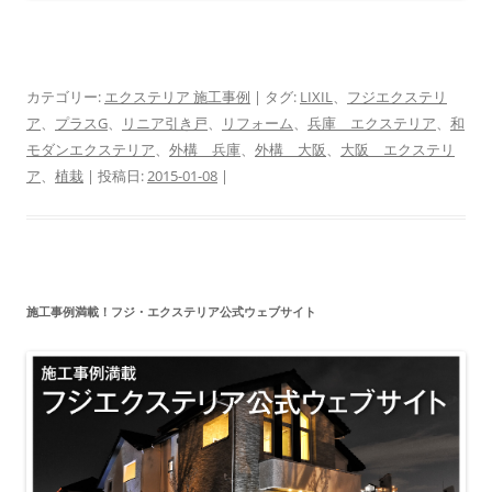
カテゴリー:
エクステリア 施工事例
| タグ:
LIXIL
、
フジエクステリ
ア
、
プラスG
、
リニア引き戸
、
リフォーム
、
兵庫 エクステリア
、
和
モダンエクステリア
、
外構 兵庫
、
外構 大阪
、
大阪 エクステリ
ア
、
植栽
| 投稿日:
2015-01-08
|
施工事例満載！フジ・エクステリア公式ウェブサイト