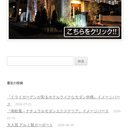
検
索:
最近の投稿
『ドライガーデンが彩るホテルライクなモダン外構』イメージパー
ス
2026-07-25
『南欧風～ナチュラルモダンエクステリア』イメージパース
2026-
07-16
大人気 アルミ製カーポート
2026-06-29