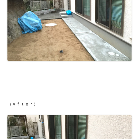
（Ａｆｔｅｒ）