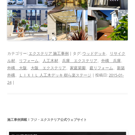
カテゴリー:
エクステリア 施工事例
| タグ:
ウッドデッキ
、
リサイク
ル材
、
リフォーム
、
人工木材
、
兵庫 エクステリア
、
外構 兵庫
、
外構 大阪
、
大阪 エクステリア
、
家庭菜園
、
庭リフォーム
、
新築
外構
、
ＬＩＸＩＬ 人工木デッキ 樹ら楽ステージ
| 投稿日:
2015-01-
24
|
施工事例満載！フジ・エクステリア公式ウェブサイト