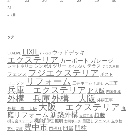
24
25
26
27
28
29
30
31
« 7月
タグ
LIXIL
ウッドデッキ
EXALIVE
rik cad
エクステリア
カーポート
ガレージ
シンボルツリー
テラス
シマトネリコ
タイル貼り
テラス屋根
フジエクステリア
フェンス
ポスト
リフォーム
ユニソン
人工芝
三井ホーム
乱形石
兵庫 エクステリア
北大阪
四国化成
外構 大阪
外構 兵庫
外構工事
大阪 エクステリア
庭
外構工事 大阪
新築外構
庭リフォーム
植栽
東洋工業
機能門柱
照明
目隠しフェンス
樹ら楽ステージ
立水栓
玄関ポーチ
豊中市
門柱
門扉
門廻り
芝生
花壇