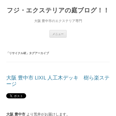
コ
ン
フジ・エクステリアの庭ブログ！！
テ
ン
ツ
へ
大阪 豊中市のエクステリア専門
ス
キ
ッ
プ
メニュー
「
リサイクル材
」タグアーカイブ
大阪 豊中市 LIXIL 人工木デッキ 樹ら楽ステ
ージ
大阪 豊中市
より荒井がお届けします。