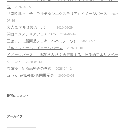
ス
2026-07-25
『南欧風～ナチュラルモダンエクステリア』イメージパース
2026-
07-16
大人気 アルミ製カーポート
2026-06-29
関西エクステリアフェア2026
2026-06-16
三協アルミ新商品デッキ Flowa（フロワ）
2026-05-19
『ルアン・テル』イメージパース
2026-05-10
イメージパース ～邸宅の品格を再定義する。圧倒的フルリノベー
ション～
2026-04-18
春爛漫 新商品発売の季節
2026-04-12
only one×ILAND 合同展示会
2026-03-31
最近のコメント
アーカイブ