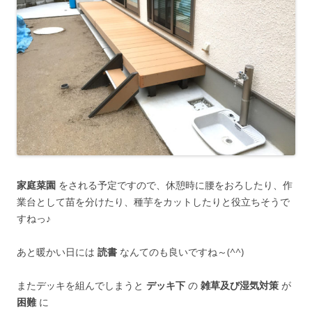
家庭菜園
をされる予定ですので、休憩時に腰をおろしたり、作
業台として苗を分けたり、種芋をカットしたりと役立ちそうで
すねっ♪
あと暖かい日には
読書
なんてのも良いですね～(^^)
またデッキを組んでしまうと
デッキ下
の
雑草及び湿気対策
が
困難
に