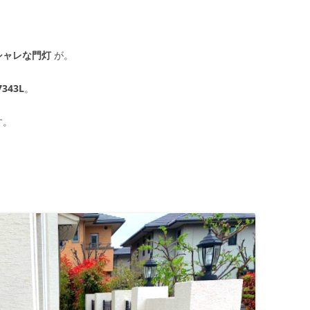
シャレな門灯
が。
7343L
。
す。