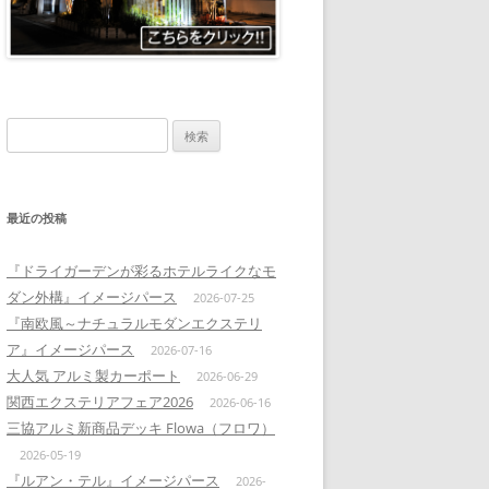
検
索:
最近の投稿
『ドライガーデンが彩るホテルライクなモ
ダン外構』イメージパース
2026-07-25
『南欧風～ナチュラルモダンエクステリ
ア』イメージパース
2026-07-16
大人気 アルミ製カーポート
2026-06-29
関西エクステリアフェア2026
2026-06-16
三協アルミ新商品デッキ Flowa（フロワ）
2026-05-19
『ルアン・テル』イメージパース
2026-