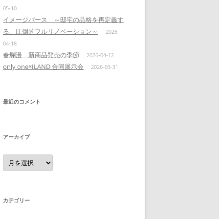
05-10
イメージパース ～邸宅の品格を再定義す
る。圧倒的フルリノベーション～
2026-
04-18
春爛漫 新商品発売の季節
2026-04-12
only one×ILAND 合同展示会
2026-03-31
最近のコメント
アーカイブ
ア
ー
カ
イ
ブ
カテゴリー