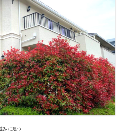
並み
に建つ