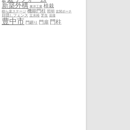
新築外構
植栽
東洋工業
機能門柱
照明
樹ら楽ステージ
玄関ポーチ
目隠しフェンス
立水栓
芝生
花壇
豊中市
門柱
門扉
門廻り