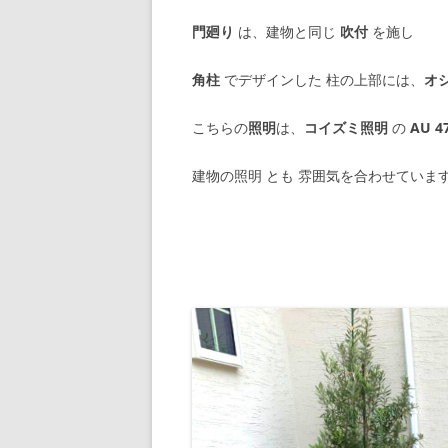
門廻り
は、建物と同じ
吹付
を施し
角柱
でデザインした 柱の上部には、
オ
こちらの
照明
は、
コイズミ照明
の
AU 4
建物の照明 とも 雰囲気を合わせていま