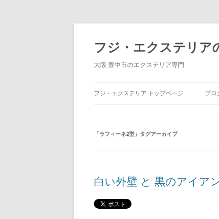
コ
ン
テ
フジ・エクステリア
ン
ツ
へ
大阪 豊中市のエクステリア専門
ス
キ
ッ
プ
フジ・エクステリア トップページ
ブロ
「
ラフィーネ2型
」タグアーカイブ
白い外壁 と 黒のアイア