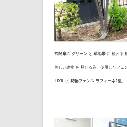
玄関扉
の
グリーン
と
緑地帯
に 植わる
美しい建物 を 見せる為、使用したフェ
LIXIL
の
鋳物フェンス ラフィーネ2型
。