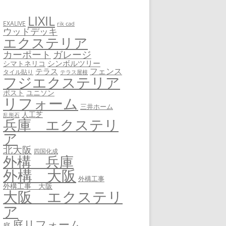
LIXIL
EXALIVE
rik cad
ウッドデッキ
エクステリア
カーポート
ガレージ
シンボルツリー
シマトネリコ
フェンス
テラス
タイル貼り
テラス屋根
フジエクステリア
ユニソン
ポスト
リフォーム
三井ホーム
人工芝
乱形石
兵庫 エクステリ
ア
北大阪
四国化成
外構 兵庫
外構 大阪
外構工事
外構工事 大阪
大阪 エクステリ
ア
庭リフォーム
庭