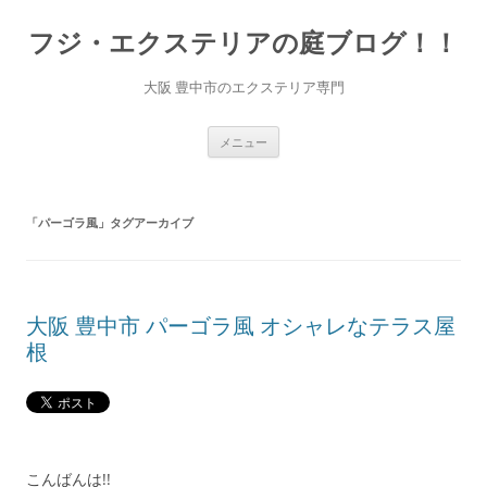
コ
ン
フジ・エクステリアの庭ブログ！！
テ
ン
ツ
へ
大阪 豊中市のエクステリア専門
ス
キ
ッ
プ
メニュー
「
パーゴラ風
」タグアーカイブ
大阪 豊中市 パーゴラ風 オシャレなテラス屋
根
こんばんは!!