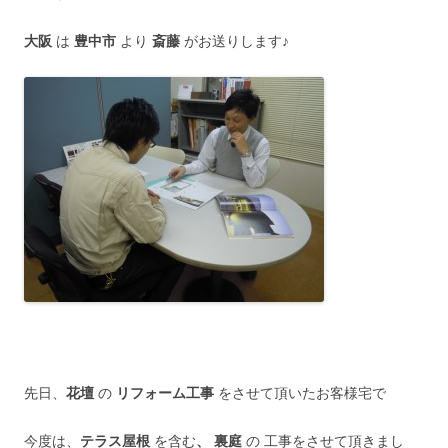
大阪
は
豊中市
より
斎藤
がお送りします♪
先日、
花壇
の
リフォーム工事
をさせて頂いたお客様宅で
今度は、
テラス屋根
を含む
、 裏庭
の 工事をさせて頂きまし