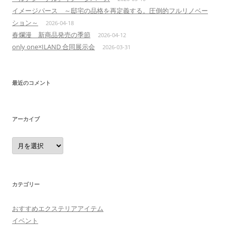
イメージパース ～邸宅の品格を再定義する。圧倒的フルリノベー
ション～
2026-04-18
春爛漫 新商品発売の季節
2026-04-12
only one×ILAND 合同展示会
2026-03-31
最近のコメント
アーカイブ
ア
ー
カ
イ
ブ
カテゴリー
おすすめエクステリアアイテム
イベント