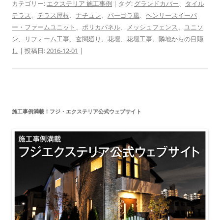
カテゴリー:
エクステリア 施工事例
| タグ:
グランドカバー
、
タイル
テラス
、
テラス屋根
、
ナチュレ
、
パーゴラ風
、
ヘンリースイーパ
ー・ファームユニット
、
ポリカパネル
、
メッシュフェンス
、
ユニソ
ン
、
リフォーム工事
、
玄関廻り
、
花壇
、
花壇工事
、
隣地からの目隠
し
| 投稿日:
2016-12-01
|
施工事例満載！フジ・エクステリア公式ウェブサイト