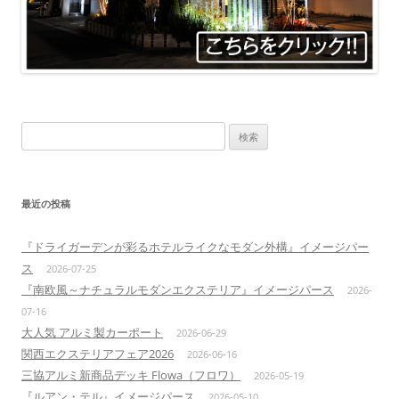
検
索:
最近の投稿
『ドライガーデンが彩るホテルライクなモダン外構』イメージパー
ス
2026-07-25
『南欧風～ナチュラルモダンエクステリア』イメージパース
2026-
07-16
大人気 アルミ製カーポート
2026-06-29
関西エクステリアフェア2026
2026-06-16
三協アルミ新商品デッキ Flowa（フロワ）
2026-05-19
『ルアン・テル』イメージパース
2026-05-10