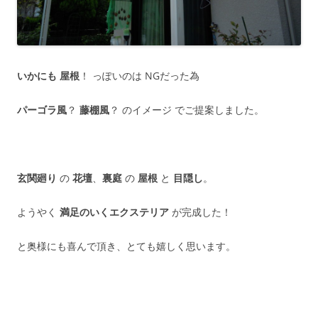
いかにも 屋根
！ っぽいのは NGだった為
パーゴラ風
？
藤棚風
？ のイメージ でご提案しました。
玄関廻り
の
花壇
、
裏庭
の
屋根
と
目隠し
。
ようやく
満足のいくエクステリア
が完成した！
と奥様にも喜んで頂き、とても嬉しく思います。