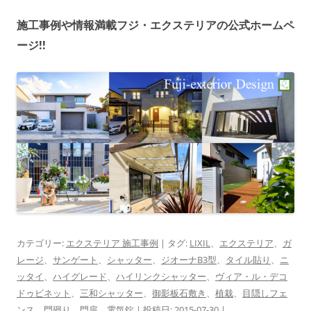
施工事例や情報満載フジ・エクステリアの公式ホームペ
ージ!!
カテゴリー:
エクステリア 施工事例
| タグ:
LIXIL
、
エクステリア
、
ガ
レージ
、
サンゲート
、
シャッター
、
ジオーナB3型
、
タイル貼り
、
ニ
ッタイ
、
ハイグレード
、
ハイリンクシャッター
、
ヴィア・ル・デコ
ドゥビネット
、
三和シャッター
、
御影板石敷き
、
植栽
、
目隠しフェ
ンス
、
門廻り
、
門扉
、
電気錠
| 投稿日:
2015-07-30
|