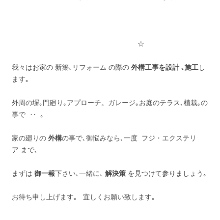
☆
我々はお家の 新築､リフォーム の際の
外構工事を設計 ､施工
し
ます｡
外周の塀｡門廻り｡アプローチ。ガレージ｡お庭のテラス､植栽｡の
事で ‥ ｡
家の廻りの
外構
の事で､御悩みなら､一度 フジ・エクステリ
ア まで､
まずは
御一報
下さい､一緒に､
解決策
を見つけて参りましょう｡
お待ち申し上げます｡ 宜しくお願い致します｡