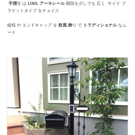
手摺り
は
LIXIL
アーキレール
階段を少しでも 広く サイド ブ
ラケットタイプ をチョイス
縦桟 や エンドキャップ を
欧風 飾
り で
トラディショナル
なム
ード