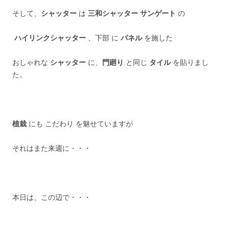
そして、
シャッター
は
三和シャッター サンゲート
の
ハイリンクシャッター
、下部 に
パネル
を施した
おしゃれな
シャッター
に、
門廻り
と同じ
タイル
を貼りまし
た。
植栽
にも こだわり を魅せていますが
それはまた来週に・・・
本日は、この辺で・・・