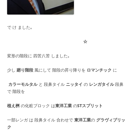
で け ました｡
☆
変形の階段に 四苦八苦 しました｡
少し
廻り階段
風にして 階段の昇り降りを
ロマンチック
に
カラーモルタル
と 段鼻タイル
ニッタイ
の
レンガタイル
段鼻
で 階段を
植え桝
の化粧ブロック は
東洋工業
の
STスプリット
一部レンガ は 段鼻タイル 合わせで
東洋工業
の
グラヴィブリッ
ク