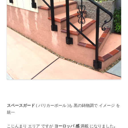
スペースガード
( バリカーポール )も 黒の鋳物調で イメージ を
統一
こじんまり エリア ですが
ヨーロッパ 感
満載 になりました｡