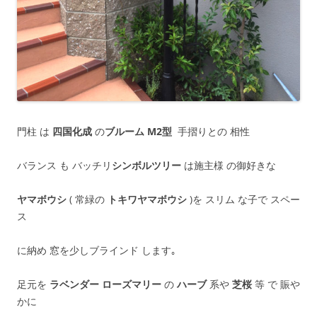
門柱 は
四国化成
の
ブルーム M2型
手摺りとの 相性
バランス も バッチリ
シンボルツリー
は施主様 の御好きな
ヤマボウシ
( 常緑の
トキワヤマボウシ
)を スリム な子で スペー
ス
に納め 窓を少しブラインド します｡
足元を
ラベンダー ローズマリー
の
ハーブ
系や
芝桜
等 で 賑や
かに