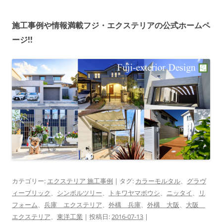
施工事例や情報満載フジ・エクステリアの公式ホームペ
ージ!!
カテゴリー:
エクステリア 施工事例
| タグ:
カラーモルタル
、
グラヴ
ィーブリック
、
シンボルツリー
、
トキワヤマボウシ
、
ニッタイ
、
リ
フォーム
、
兵庫 エクステリア
、
外構 兵庫
、
外構 大阪
、
大阪
エクステリア
、
東洋工業
| 投稿日:
2016-07-13
|