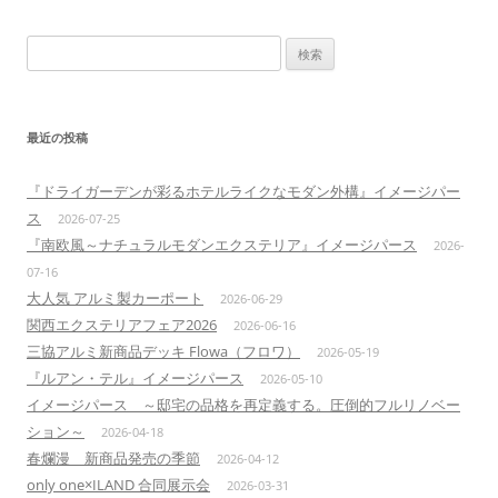
検
索:
最近の投稿
『ドライガーデンが彩るホテルライクなモダン外構』イメージパー
ス
2026-07-25
『南欧風～ナチュラルモダンエクステリア』イメージパース
2026-
07-16
大人気 アルミ製カーポート
2026-06-29
関西エクステリアフェア2026
2026-06-16
三協アルミ新商品デッキ Flowa（フロワ）
2026-05-19
『ルアン・テル』イメージパース
2026-05-10
イメージパース ～邸宅の品格を再定義する。圧倒的フルリノベー
ション～
2026-04-18
春爛漫 新商品発売の季節
2026-04-12
only one×ILAND 合同展示会
2026-03-31