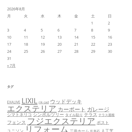
2026年8月
月
火
水
木
金
土
日
1
2
3
4
5
6
7
8
9
10
11
12
13
14
15
16
17
18
19
20
21
22
23
24
25
26
27
28
29
30
31
« 7月
タグ
LIXIL
ウッドデッキ
EXALIVE
rik cad
エクステリア
カーポート
ガレージ
シンボルツリー
テラス
シマトネリコ
タイル貼り
テラス屋根
フジエクステリア
フェンス
ポスト
リフォーム
ユニソン
人工芝
三井ホーム
乱形石