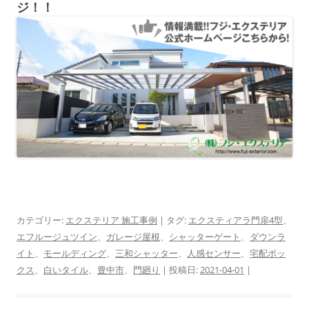
ジ！！
カテゴリー:
エクステリア 施工事例
| タグ:
エクスティアラ門扉4型
、
エフルージュツイン
、
ガレージ屋根
、
シャッターゲート
、
ダウンラ
イト
、
モールディング
、
三和シャッター
、
人感センサー
、
宅配ボッ
クス
、
白いタイル
、
豊中市
、
門廻り
| 投稿日:
2021-04-01
|