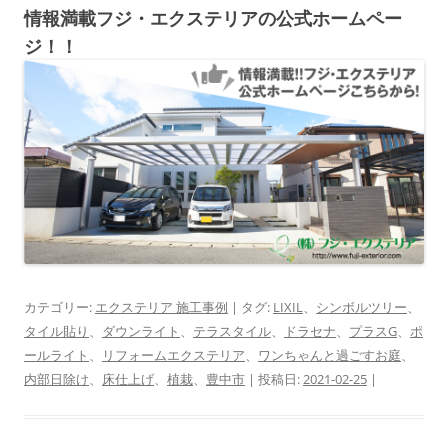
情報満載フジ・エクステリアの公式ホームペー
ジ！！
カテゴリー:
エクステリア 施工事例
| タグ:
LIXIL
、
シンボルツリー
、
タイル貼り
、
ダウンライト
、
テラスタイル
、
ドラセナ
、
プラスG
、
ポ
ールライト
、
リフォームエクステリア
、
ワンちゃんと過ごすお庭
、
内部日除け
、
床仕上げ
、
植栽
、
豊中市
| 投稿日:
2021-02-25
|