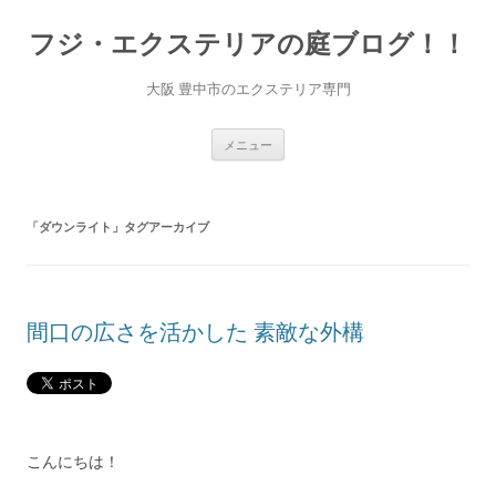
コ
ン
フジ・エクステリアの庭ブログ！！
テ
ン
ツ
へ
大阪 豊中市のエクステリア専門
ス
キ
ッ
プ
メニュー
「
ダウンライト
」タグアーカイブ
間口の広さを活かした 素敵な外構
こんにちは！