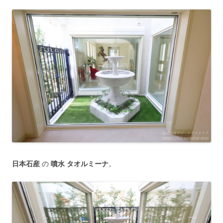
日本石産
の
噴水 タオルミーナ
。