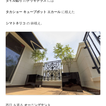
タイル貼り
の
デッキテラス
には
タカショー キューブポット エカール
に植えた
シマトネリコ
の 鉢植え。
西日 を遮る
オーニングテント