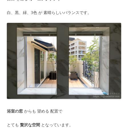
白、黒、緑、3色 が 素晴らしいバランスです。
浴室の窓
からも 望める 配置で
とても
贅沢な空間
となっています。