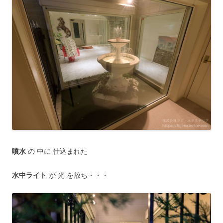
噴水
の 中に 仕込まれた
水中ライト
が 光 を放ち・・・