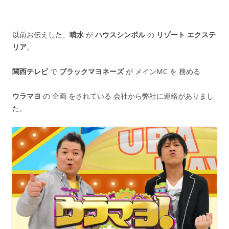
以前お伝えした、
噴水
が
ハウスシンボル
の
リゾート エクステ
リア
。
関西テレビ
で
ブラックマヨネーズ
が メインMC を 務める
ウラマヨ
の 企画 をされている 会社から弊社に連絡がありまし
た。