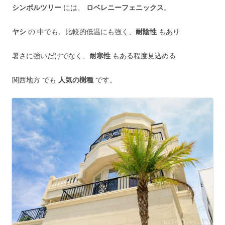
シンボルツリー
には、
ロベレニーフェニックス
。
ヤシ
の 中でも、比較的低温にも強く、
耐陰性
もあり
暑さに強いだけでなく、
耐寒性
もある程度見込める
関西地方 でも
人気の樹種
です。