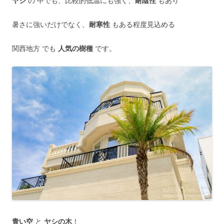
ヤシ
の 中でも、比較的低温にも強く、
耐陰性
もあり
暑さに強いだけでなく、
耐寒性
もある程度見込める
関西地方 でも
人気の樹種
です。
青い空
と
ヤシの木
！