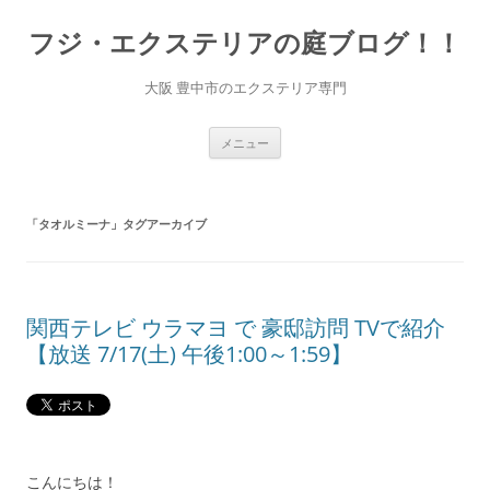
コ
ン
フジ・エクステリアの庭ブログ！！
テ
ン
ツ
へ
大阪 豊中市のエクステリア専門
ス
キ
ッ
プ
メニュー
「
タオルミーナ
」タグアーカイブ
関西テレビ ウラマヨ で 豪邸訪問 TVで紹介
【放送 7/17(土) 午後1:00～1:59】
こんにちは！