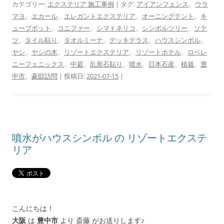
カテゴリー:
エクステリア 施工事例
| タグ:
アイアンフェンス
、
ウラ
マヨ
、
エカール
、
エレガントエクステリア
、
オーニングテント
、
キ
ューブポット
、
コニファー
、
シマトネリコ
、
シンボルツリー
、
ソテ
ツ
、
タイル貼り
、
タオルミーナ
、
デッキテラス
、
ハウスシンボル
、
ヤシ
、
ヤシの木
、
リゾートエクステリア
、
リゾートホテル
、
ロベレ
ニーフェニックス
、
中庭
、
乱形石貼り
、
噴水
、
日本石産
、
植栽
、
豊
中市
、
豪邸訪問
| 投稿日:
2021-07-15
|
噴水がハウスシンボル の リゾートエクステ
リア
こんにちは！
大阪
は
豊中市
より 斎藤 がお送りします♪