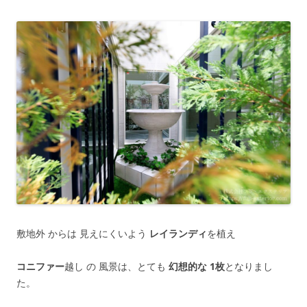
敷地外 からは 見えにくいよう
レイランディ
を植え
コニファー
越し の 風景は、とても
幻想的な 1枚
となりまし
た。