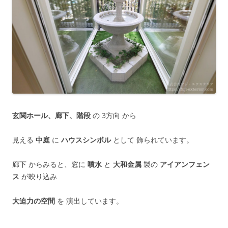
玄関ホール、廊下、階段
の 3方向 から
見える
中庭
に
ハウスシンボル
として 飾られています。
廊下 からみると、窓に
噴水
と
大和金属
製の
アイアンフェン
ス
が映り込み
大迫力の空間
を 演出しています。