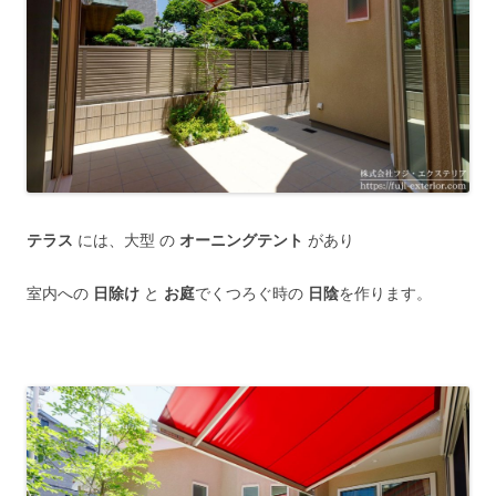
テラス
には、大型 の
オーニングテント
があり
室内への
日除け
と
お庭
でくつろぐ時の
日陰
を作ります。