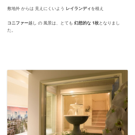
敷地外 からは 見えにくいよう
レイランディ
を植え
コニファー
越し の 風景は、とても
幻想的な 1枚
となりまし
た。