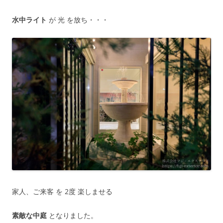
水中ライト
が 光 を放ち・・・
家人、ご来客 を 2度 楽しませる
素敵な中庭
となりました。