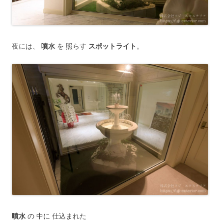
夜には、
噴水
を 照らす
スポットライト
。
噴水
の 中に 仕込まれた