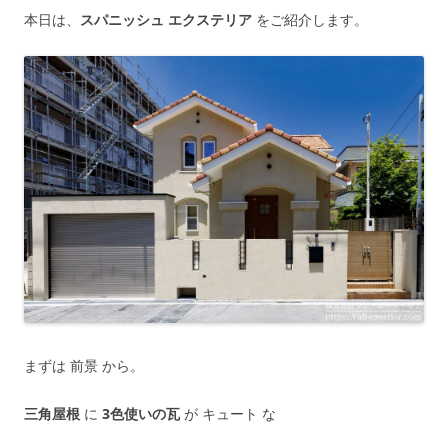
本日は、
スパニッシュ エクステリア
をご紹介します。
まずは 前景 から。
三角屋根
に
3色使いの瓦
が キュート な