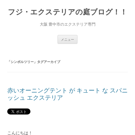
コ
ン
フジ・エクステリアの庭ブログ！！
テ
ン
ツ
へ
大阪 豊中市のエクステリア専門
ス
キ
ッ
プ
メニュー
「
シンボルツリー
」タグアーカイブ
赤いオーニングテント が キュート な スパニ
ッシュ エクステリア
こんにちは！