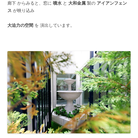
廊下 からみると、窓に
噴水
と
大和金属
製の
アイアンフェン
ス
が映り込み
大迫力の空間
を 演出しています。