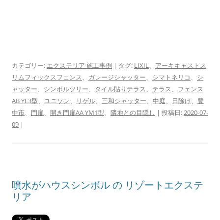
カテゴリー:
エクステリア 施工事例
| タグ:
LIXIL
、
アーキキャストス
リムフィックスフェンス
、
ガレージシャッター
、
シマトネリコ
、
シ
ャッター
、
シンボルツリー
、
タイル貼りテラス
、
テラス
、
フェンス
AB YL3型
、
ユニソン
、
リゲル
、
三和シャッター
、
中庭
、
日除け
、
豊
中市
、
門扉
、
開き門扉AA YM1型
、
隣地との目隠し
| 投稿日:
2020-07-
09
|
噴水がハウスシンボル の リゾートエクステ
リア