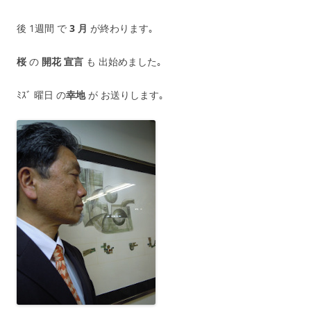
後 1週間 で
3 月
が終わります｡
桜
の
開花 宣言
も 出始めました｡
ﾐｽﾞ 曜日 の
幸地
が お送りします｡