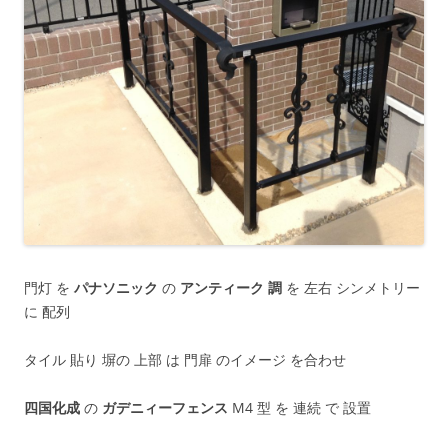
門灯 を
パナソニック
の
アンティーク 調
を 左右 シンメトリー
に 配列
タイル 貼り 塀の 上部 は 門扉 のイメージ を合わせ
四国化成
の
ガデニィーフェンス
M4 型 を 連続 で 設置