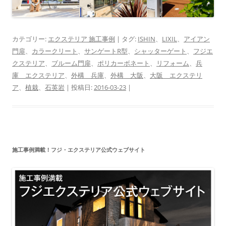
カテゴリー:
エクステリア 施工事例
| タグ:
ISHIN
、
LIXIL
、
アイアン
門扉
、
カラークリート
、
サンゲートR型
、
シャッターゲート
、
フジエ
クステリア
、
ブルーム門扉
、
ポリカーボネート
、
リフォーム
、
兵
庫 エクステリア
、
外構 兵庫
、
外構 大阪
、
大阪 エクステリ
ア
、
植栽
、
石英岩
| 投稿日:
2016-03-23
|
施工事例満載！フジ・エクステリア公式ウェブサイト