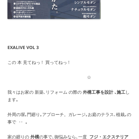
EXALIVE VOL 3
この 本 見てねっ ! 買ってねっ !
☆
我々はお家の 新築､リフォーム の際の
外構工事を設計 ､施工
し
ます｡
外周の塀｡門廻り｡アプローチ。ガレージ｡お庭のテラス､植栽｡の
事で ‥ ｡
家の廻りの
外構
の事で､御悩みなら､一度
フジ・エクステリア