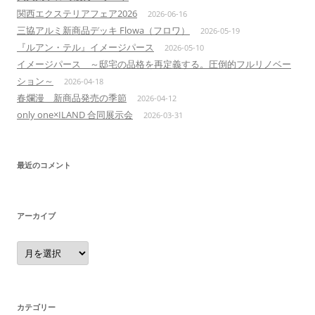
関西エクステリアフェア2026
2026-06-16
三協アルミ新商品デッキ Flowa（フロワ）
2026-05-19
『ルアン・テル』イメージパース
2026-05-10
イメージパース ～邸宅の品格を再定義する。圧倒的フルリノベー
ション～
2026-04-18
春爛漫 新商品発売の季節
2026-04-12
only one×ILAND 合同展示会
2026-03-31
最近のコメント
アーカイブ
ア
ー
カ
イ
ブ
カテゴリー