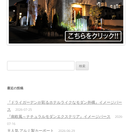
検
索:
最近の投稿
『ドライガーデンが彩るホテルライクなモダン外構』イメージパー
ス
2026-07-25
『南欧風～ナチュラルモダンエクステリア』イメージパース
2026-
07-16
大人気 アルミ製カーポート
2026-06-29