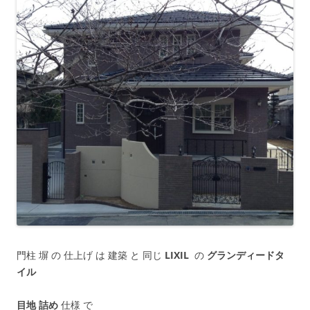
門柱 塀 の 仕上げ は 建築 と 同じ
LIXIL
の
グランディードタ
イル
目地 詰め
仕様 で