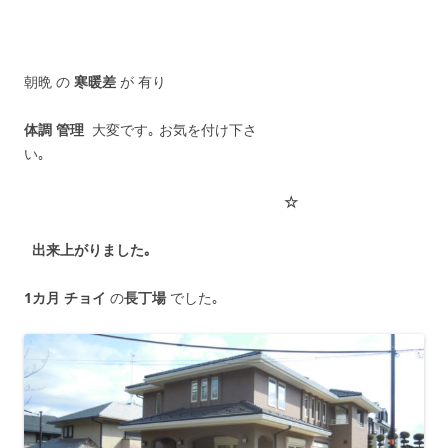
朝晩 の
寒暖差
が 有り
体調 管理
大変です｡ お気を付け下さ
い｡
☆
出来上がりました｡
1カ月 チョイ
の
長丁場
でした｡