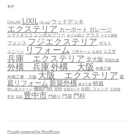
タグ
LIXIL
ウッドデッキ
EXALIVE
rik cad
エクステリア
カーポート
ガレージ
シンボルツリー
テラス
シマトネリコ
タイル貼り
テラス屋根
フジエクステリア
フェンス
ポスト
リフォーム
ユニソン
人工芝
三井ホーム
乱形石
兵庫 エクステリア
北大阪
四国化成
外構 大阪
外構 兵庫
外構工事
大阪 エクステリア
庭
外構工事 大阪
新築外構
庭リフォーム
植栽
東洋工業
機能門柱
照明
目隠しフェンス
樹ら楽ステージ
立水栓
玄関ポーチ
豊中市
門柱
門扉
門廻り
芝生
花壇
Proudly powered by WordPress