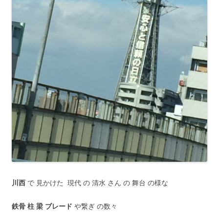
川西
で 見かけた 現代 の 清水 さん の 舞台 の様な
鉄骨 柱 梁 ブレード
や繋ぎ の数々