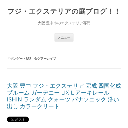
コ
ン
フジ・エクステリアの庭ブログ！！
テ
ン
ツ
へ
大阪 豊中市のエクステリア専門
ス
キ
ッ
プ
メニュー
「
サンゲートR型
」タグアーカイブ
大阪 豊中 フジ・エクステリア 完成 四国化成
ブルーム ガーデニー LIXIL アーキレール
ISHIN ランダム クォーツ パナソニック 洗い
出し カラークリート