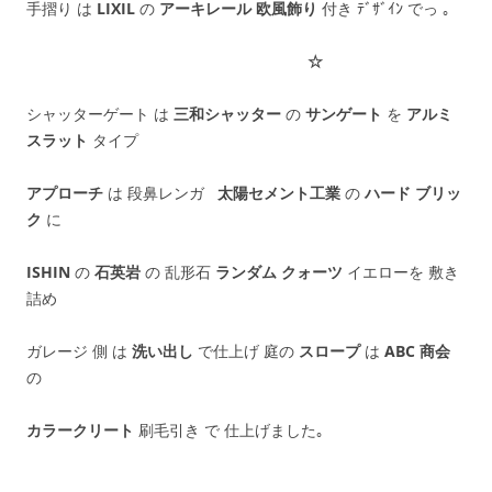
手摺り は
LIXIL
の
アーキレール 欧風飾り
付き ﾃﾞｻﾞｲﾝ でっ ｡
☆
シャッターゲート は
三和シャッター
の
サンゲート
を
アルミ
スラット
タイプ
アプローチ
は 段鼻レンガ
太陽セメント工業
の
ハード ブリッ
ク
に
ISHIN
の
石英岩
の 乱形石
ランダム クォーツ
イエローを 敷き
詰め
ガレージ 側 は
洗い出し
で仕上げ 庭の
スロープ
は
ABC 商会
の
カラークリート
刷毛引き で 仕上げました｡