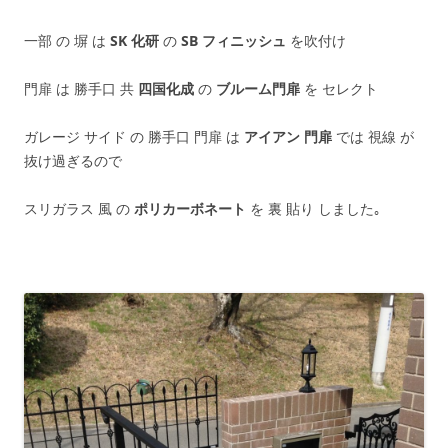
一部 の 塀 は
SK 化研
の
SB フィニッシュ
を吹付け
門扉 は 勝手口 共
四国化成
の
ブルーム門扉
を セレクト
ガレージ サイド の 勝手口 門扉 は
アイアン 門扉
では 視線 が
抜け過ぎるので
スリガラス 風 の
ポリカーボネート
を 裏 貼り しました｡