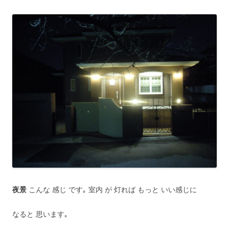
夜景
こんな 感じ です｡ 室内 が 灯れば もっと いい感じに
なると 思います｡