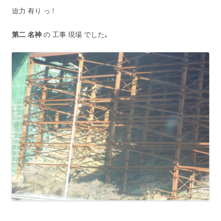
迫力 有り っ !
第二 名神
の 工事 現場 でした｡