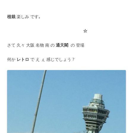
植栽
楽しみ です｡
☆
さて 久々 大阪 名物 南 の
通天閣
の 登場
何か
レトロ
で え ぇ 感じでしょう ?