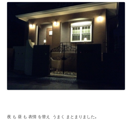
夜 も 昼 も 表情 を替え うまく まとまりました｡