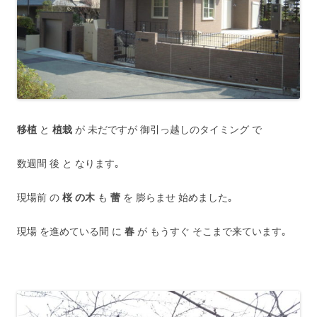
移植
と
植栽
が 未だですが 御引っ越しのタイミング で
数週間 後 と なります｡
現場前 の
桜 の木
も
蕾
を 膨らませ 始めました｡
現場 を進めている間 に
春
が もうすぐ そこまで来ています｡