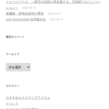
イメージパース ～邸宅の品格を再定義する。圧倒的フルリノベー
ション～
2026-04-18
春爛漫 新商品発売の季節
2026-04-12
only one×ILAND 合同展示会
2026-03-31
最近のコメント
アーカイブ
ア
ー
カ
イ
ブ
カテゴリー
おすすめエクステリアアイテム
イベント