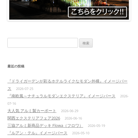
検
索:
最近の投稿
『ドライガーデンが彩るホテルライクなモダン外構』イメージパー
ス
2026-07-25
『南欧風～ナチュラルモダンエクステリア』イメージパース
2026-
07-16
大人気 アルミ製カーポート
2026-06-29
関西エクステリアフェア2026
2026-06-16
三協アルミ新商品デッキ Flowa（フロワ）
2026-05-19
『ルアン・テル』イメージパース
2026-05-10