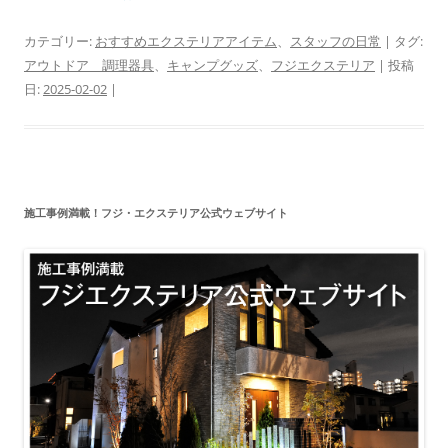
カテゴリー:
おすすめエクステリアアイテム
、
スタッフの日常
| タグ:
アウトドア 調理器具
、
キャンプグッズ
、
フジエクステリア
| 投稿
日:
2025-02-02
|
施工事例満載！フジ・エクステリア公式ウェブサイト