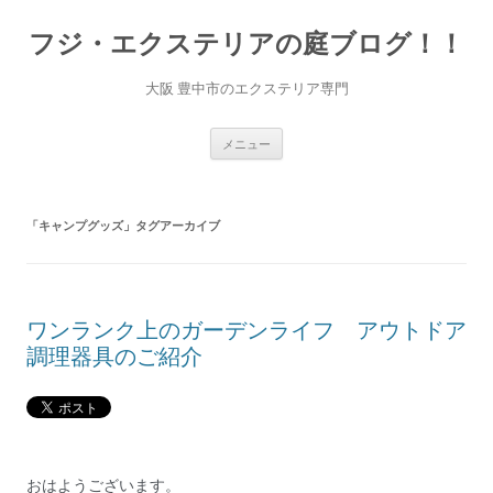
コ
ン
フジ・エクステリアの庭ブログ！！
テ
ン
ツ
へ
大阪 豊中市のエクステリア専門
ス
キ
ッ
プ
メニュー
「
キャンプグッズ
」タグアーカイブ
ワンランク上のガーデンライフ アウトドア
調理器具のご紹介
おはようございます。