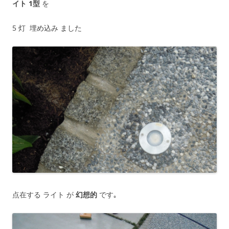
イト 1型
を
5 灯 埋め込み ました
点在する ライト が
幻想的
です｡