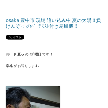
osaka 豊中市 現場 追い込み中 夏の太陽 !! 負
けんぞっ のﾊﾟｰﾂ ﾐｽﾄ付き扇風機 !!
8月
ド 夏っ
の
ﾐｽﾞ曜日
です
！
幸地
が お送りします｡