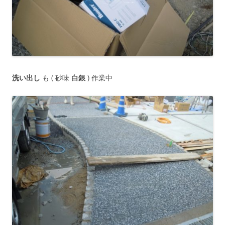
洗い出し
も ( 砂味
白銀
) 作業中