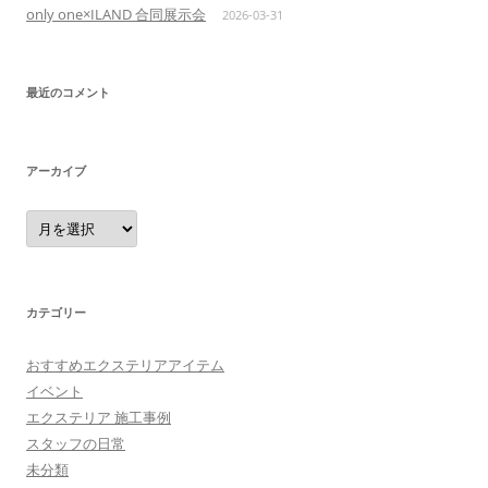
only one×ILAND 合同展示会
2026-03-31
最近のコメント
アーカイブ
ア
ー
カ
イ
ブ
カテゴリー
おすすめエクステリアアイテム
イベント
エクステリア 施工事例
スタッフの日常
未分類