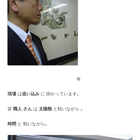
☆
現場
は
追い込み
に 掛かっています｡
皆
職人
さん
は
太陽熱
と戦いながら ｡
時間
と 戦いながら｡