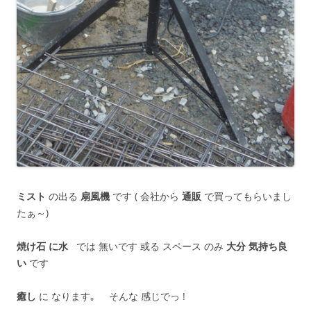
ミスト
の出る
扇風機
です ( 会社から
通販
で買ってもらいまし
たぁ～)
焼け石 に水
では 無いです 或る スペース のみ
大分 気持ち良
い
です
癒し
に なります｡ そんな 感じでっ !