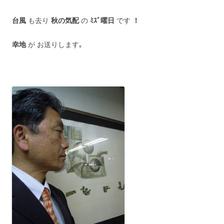
台風
も去り
秋の気配
の
ﾐｽﾞ曜日
です
！
幸地
が お送りします｡