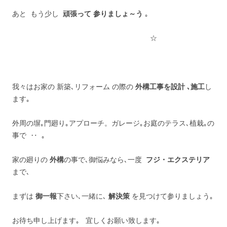
あと もう少し
頑張って 参りましょ～う
｡
☆
我々はお家の 新築､リフォーム の際の
外構工事を設計 ､施工
し
ます｡
外周の塀｡門廻り｡アプローチ。ガレージ｡お庭のテラス､植栽｡の
事で ‥ ｡
家の廻りの
外構
の事で､御悩みなら､一度
フジ・エクステリア
まで､
まずは
御一報
下さい､一緒に､
解決策
を見つけて参りましょう｡
お待ち申し上げます｡ 宜しくお願い致します｡