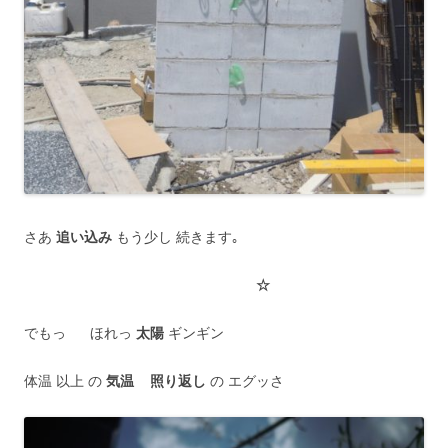
さあ
追い込み
もう少し 続きます｡
☆
でもっ ほれっ
太陽
ギンギン
体温 以上 の
気温
照り返し
の エグッさ