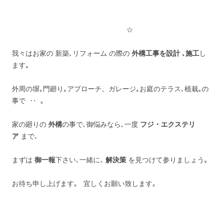
☆
我々はお家の 新築､リフォーム の際の
外構工事を設計 ､施工
し
ます｡
外周の塀｡門廻り｡アプローチ。ガレージ｡お庭のテラス､植栽｡の
事で ‥ ｡
家の廻りの
外構
の事で､御悩みなら､一度
フジ・エクステリ
ア
まで､
まずは
御一報
下さい､一緒に､
解決策
を見つけて参りましょう｡
お待ち申し上げます｡ 宜しくお願い致します｡