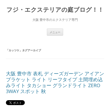
コ
ン
フジ・エクステリアの庭ブログ！！
テ
ン
ツ
へ
大阪 豊中市のエクステリア専門
ス
キ
ッ
プ
メニュー
「
カッツケ
」タグアーカイブ
大阪 豊中市 表札 ディーズガーデン アイアン
ブラケット ライト リーフタイプ 土間埋め込
みライト タカショー グランドライト ZERO
3WAY スポット 秋