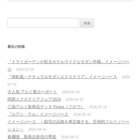
検
索:
最近の投稿
『ドライガーデンが彩るホテルライクなモダン外構』イメージパー
ス
2026-07-25
『南欧風～ナチュラルモダンエクステリア』イメージパース
2026-
07-16
大人気 アルミ製カーポート
2026-06-29
関西エクステリアフェア2026
2026-06-16
三協アルミ新商品デッキ Flowa（フロワ）
2026-05-19
『ルアン・テル』イメージパース
2026-05-10
イメージパース ～邸宅の品格を再定義する。圧倒的フルリノベー
ション～
2026-04-18
春爛漫 新商品発売の季節
2026-04-12