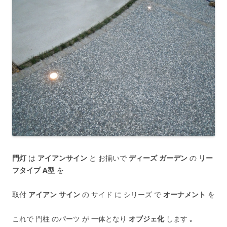
門灯
は
アイアンサイン
と お揃いで
ディーズ ガーデン
の
リー
フタイプ A型
を
取付
アイアン サイン
の サイド に シリーズ で
オーナメント
を
これで 門柱 のパーツ が 一体となり
オブジェ化
します ｡