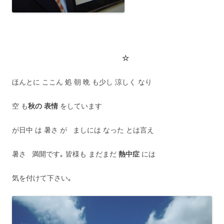
☆
ほんとに ここん 処 朝 晩 も少し 涼しく なり
空 も
秋の 表情
をしています
が日中 は 暑さ が ましには なった とは言え
暑さ 満開です｡ 皆様も まだまだ
熱中症
には
気を付けて下さい｡