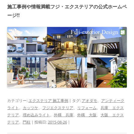
施工事例や情報満載フジ・エクステリアの公式ホームペ
ージ!!
カテゴリー:
エクステリア 施工事例
| タグ:
アオダモ
、
アンティーク
ライト
、
カッツケ
、
フジエクステリア
、
リフォーム
、
兵庫 エクス
テリア
、
埋め込みライト
、
外構 兵庫
、
外構 大阪
、
大阪 エクス
テリア
、
門柱
| 投稿日:
2015-08-26
|