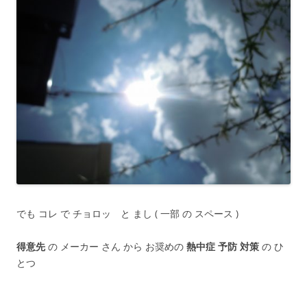
でも コレ で チョロッ と まし ( 一部 の スペース )
得意先
の メーカー さん から お奨めの
熱中症 予防 対策
の ひ
とつ