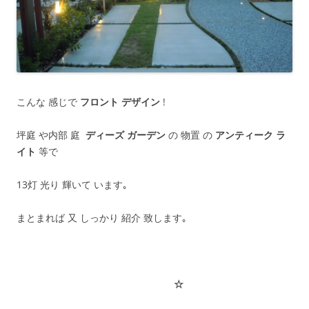
こんな 感じで
フロント デザイン
!
坪庭 や内部 庭
ディーズ ガーデン
の 物置 の
アンティーク ラ
イト
等で
13灯 光り 輝いて います｡
まとまれば 又 しっかり 紹介 致します｡
☆