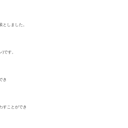
装としました。
ン)です。
でき
わすことができ