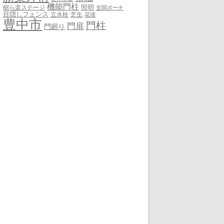
機能門柱
照明
樹ら楽ステージ
玄関ポーチ
目隠しフェンス
立水栓
芝生
花壇
豊中市
門柱
門扉
門廻り