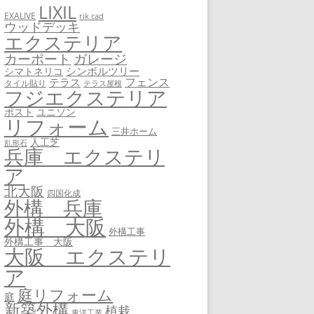
LIXIL
EXALIVE
rik cad
ウッドデッキ
エクステリア
カーポート
ガレージ
シンボルツリー
シマトネリコ
フェンス
テラス
タイル貼り
テラス屋根
フジエクステリア
ユニソン
ポスト
リフォーム
三井ホーム
人工芝
乱形石
兵庫 エクステリ
ア
北大阪
四国化成
外構 兵庫
外構 大阪
外構工事
外構工事 大阪
大阪 エクステリ
ア
庭リフォーム
庭
新築外構
植栽
東洋工業