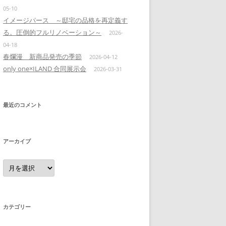
05-10
イメージパース ～邸宅の品格を再定義す
る。圧倒的フルリノベーション～
2026-
04-18
春爛漫 新商品発売の季節
2026-04-12
only one×ILAND 合同展示会
2026-03-31
最近のコメント
アーカイブ
ア
ー
カ
イ
ブ
カテゴリー