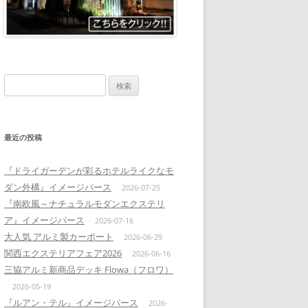
検
索:
最近の投稿
『ドライガーデンが彩るホテルライクなモ
ダン外構』イメージパース
2026-07-25
『南欧風～ナチュラルモダンエクステリ
ア』イメージパース
2026-07-16
大人気 アルミ製カーポート
2026-06-29
関西エクステリアフェア2026
2026-06-16
三協アルミ新商品デッキ Flowa（フロワ）
2026-05-19
『ルアン・テル』イメージパース
2026-