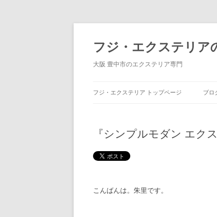
コ
ン
テ
フジ・エクステリア
ン
ツ
へ
大阪 豊中市のエクステリア専門
ス
キ
ッ
プ
フジ・エクステリア トップページ
ブロ
『シンプルモダン エク
こんばんは。朱里です。