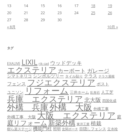
13
14
15
16
17
18
19
20
21
22
23
24
25
26
27
28
29
30
« 8月
10月 »
タグ
LIXIL
ウッドデッキ
EXALIVE
rik cad
エクステリア
カーポート
ガレージ
シンボルツリー
テラス
シマトネリコ
タイル貼り
テラス屋根
フジエクステリア
フェンス
ポスト
リフォーム
ユニソン
人工芝
三井ホーム
乱形石
兵庫 エクステリア
北大阪
四国化成
外構 大阪
外構 兵庫
外構工事
大阪 エクステリア
庭
外構工事 大阪
新築外構
庭リフォーム
植栽
東洋工業
機能門柱
照明
目隠しフェンス
樹ら楽ステージ
立水栓
玄関ポーチ