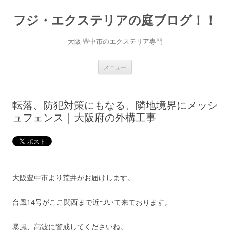
コ
ン
フジ・エクステリアの庭ブログ！！
テ
ン
ツ
へ
大阪 豊中市のエクステリア専門
ス
キ
ッ
プ
メニュー
転落、防犯対策にもなる、隣地境界にメッシ
ュフェンス｜大阪府の外構工事
大阪豊中市より荒井がお届けします。
台風14号がここ関西まで近づいて来ております。
暴風、高波に警戒してくださいね。