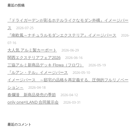
最近の投稿
『ドライガーデンが彩るホテルライクなモダン外構』イメージパー
ス
2026-07-25
『南欧風～ナチュラルモダンエクステリア』イメージパース
2026-
07-16
大人気 アルミ製カーポート
2026-06-29
関西エクステリアフェア2026
2026-06-16
三協アルミ新商品デッキ Flowa（フロワ）
2026-05-19
『ルアン・テル』イメージパース
2026-05-10
イメージパース ～邸宅の品格を再定義する。圧倒的フルリノベー
ション～
2026-04-18
春爛漫 新商品発売の季節
2026-04-12
only one×ILAND 合同展示会
2026-03-31
最近のコメント