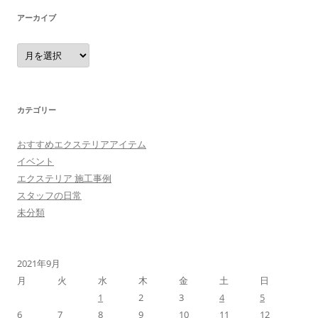
アーカイブ
ア
ー
カ
イ
ブ
カテゴリー
おすすめエクステリアアイテム
イベント
エクステリア 施工事例
スタッフの日常
未分類
2021年9月
月
火
水
木
金
土
日
1
2
3
4
5
6
7
8
9
10
11
12