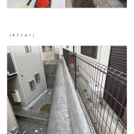
（Ａｆｔｅｒ）