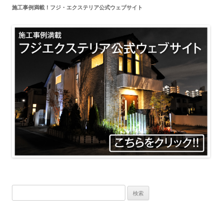
施工事例満載！フジ・エクステリア公式ウェブサイト
ー
シ
ョ
ン
検
索: