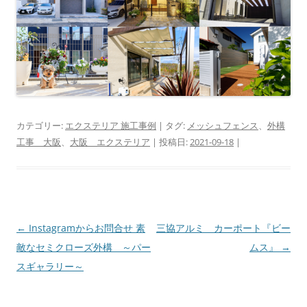
カテゴリー:
エクステリア 施工事例
| タグ:
メッシュフェンス
、
外構
工事 大阪
、
大阪 エクステリア
| 投稿日:
2021-09-18
|
投
←
Instagramからお問合せ 素
三協アルミ カーポート『ビー
稿
敵なセミクローズ外構 ～パー
ムス』
→
ナ
スギャラリー～
ビ
ゲ