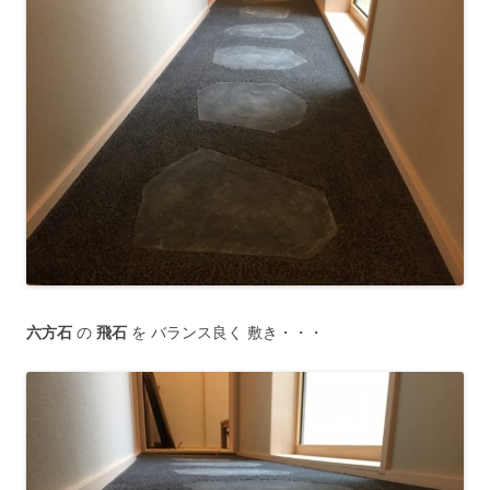
六方石
の
飛石
を バランス良く 敷き・・・