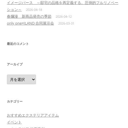
イメージパース ～邸宅の品格を再定義する。圧倒的フルリノベー
ション～
2026-04-18
春爛漫 新商品発売の季節
2026-04-12
only one×ILAND 合同展示会
2026-03-31
最近のコメント
アーカイブ
ア
ー
カ
イ
ブ
カテゴリー
おすすめエクステリアアイテム
イベント