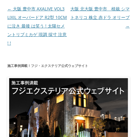
投
←
大阪 豊中市 AXALIVE VOL3
大阪 北大阪 豊中市 植栽 シマ
稿
LIXIL オーバードア R2型 10CM
トネリコ 株立 赤ドラ オリーブ
ナ
に泣き 最後 は笑う ! 太陽セメ
→
ビ
ントリブミカゲ 現調 採寸 注意
ゲ
! !
ー
シ
施工事例満載！フジ・エクステリア公式ウェブサイト
ョ
ン