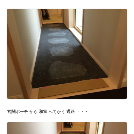
玄関ポーチ
から
和室
へ向かう
通路
・・・