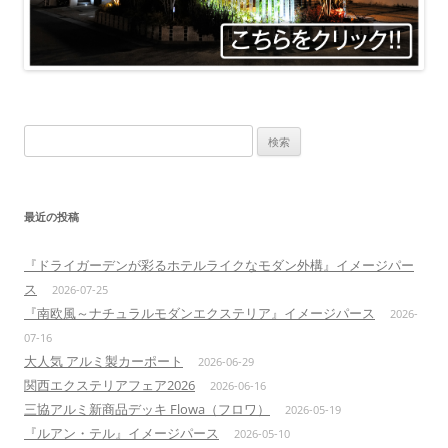
検
索:
最近の投稿
『ドライガーデンが彩るホテルライクなモダン外構』イメージパー
ス
2026-07-25
『南欧風～ナチュラルモダンエクステリア』イメージパース
2026-
07-16
大人気 アルミ製カーポート
2026-06-29
関西エクステリアフェア2026
2026-06-16
三協アルミ新商品デッキ Flowa（フロワ）
2026-05-19
『ルアン・テル』イメージパース
2026-05-10