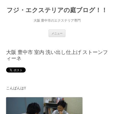
コ
ン
フジ・エクステリアの庭ブログ！！
テ
ン
ツ
へ
大阪 豊中市のエクステリア専門
ス
キ
ッ
プ
メニュー
大阪 豊中市 室内 洗い出し仕上げ ストーンフ
ィーネ
こんばんは!!