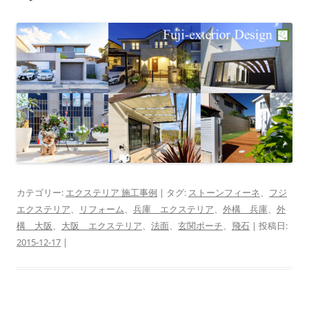
カテゴリー:
エクステリア 施工事例
| タグ:
ストーンフィーネ
、
フジ
エクステリア
、
リフォーム
、
兵庫 エクステリア
、
外構 兵庫
、
外
構 大阪
、
大阪 エクステリア
、
法面
、
玄関ポーチ
、
飛石
| 投稿日:
2015-12-17
|