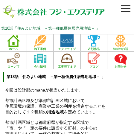
togg
navi
第18話「住みよい地域 －第一種低層住居専用地域－ 」
ホーム
施工事例
エクアライブ
表彰作品
植栽のお話
ローン可
会社情報
工事完了まで
ブログ
お問合せ
第18話「住みよい地域 －第一種低層住居専用地域－ 」
今回は設計部のmanaが担当いたします。
都市計画区域及び準都市計画区域において
住居環境の保護、商業や工業の利便を増進することを
目的として１２種類の
用途地域
を定めています。
都市計画区域とは都道府県が指定する区域で
「市」や「一定の要件に該当する町村」の中心の
市街地において、一体の都市として総合的に