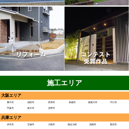
施工エリア
大阪エリア
豊中市
池田市
摂津市
高槻市
寝屋川市
守口市
門真市
枚方市
交野市
兵庫エリア
伊丹市
宝塚市
川西市
猪名川町
尼崎市
西宮市