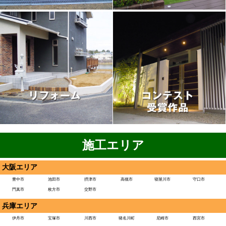
施工エリア
大阪エリア
豊中市
池田市
摂津市
高槻市
寝屋川市
守口市
門真市
枚方市
交野市
兵庫エリア
伊丹市
宝塚市
川西市
猪名川町
尼崎市
西宮市