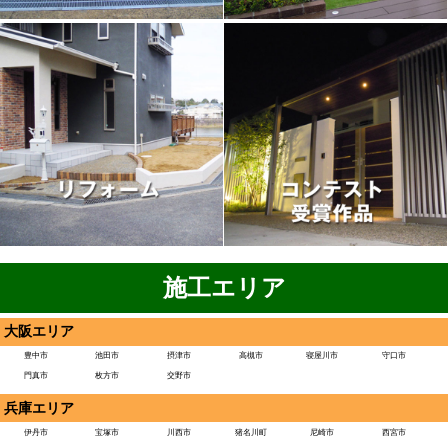
施工エリア
大阪エリア
豊中市
池田市
摂津市
高槻市
寝屋川市
守口市
門真市
枚方市
交野市
兵庫エリア
伊丹市
宝塚市
川西市
猪名川町
尼崎市
西宮市