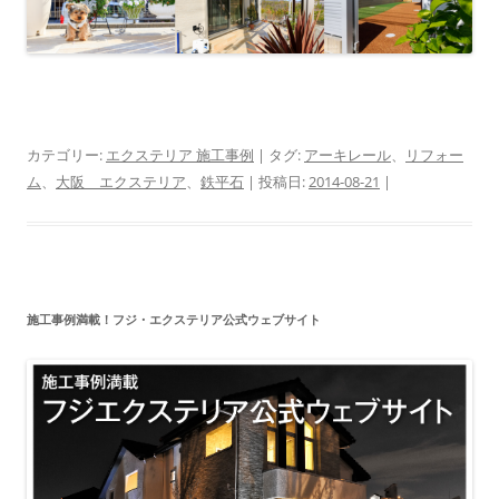
カテゴリー:
エクステリア 施工事例
| タグ:
アーキレール
、
リフォー
ム
、
大阪 エクステリア
、
鉄平石
| 投稿日:
2014-08-21
|
施工事例満載！フジ・エクステリア公式ウェブサイト