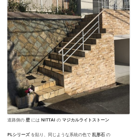
道路側の
壁
には
NITTAI
の
マジカルライトストーン
PLシリーズ
を貼り、同じような系統の色で
乱形石
の