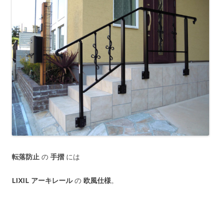
転落防止
の
手摺
には
LIXIL アーキレール
の
欧風仕様
。