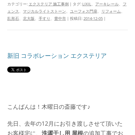
カテゴリー:
エクステリア 施工事例
| タグ:
LIXIL
、
アーキレール
、
フ
ェンス
、
マジカルライトストーン
、
ユーフォス門扉
、
リフォーム
、
乱形石
、
北大阪
、
手すり
、
豊中市
| 投稿日:
2014-12-05
|
新旧 コラボレーション エクステリア
こんばんは！
木曜日の斎藤です♪
先日、去年の12月にお引き渡しさせて頂いた
お客様宅に、
洗濯干し用 屋根
の追加工事でお