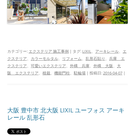
カテゴリー:
エクステリア 施工事例
| タグ:
LIXIL
、
アーキレール
、
エ
クステリア
、
カラーモルタル
、
リフォーム
、
乱形石貼り
、
兵庫 エ
クステリア
、
可愛いエクステリア
、
外構 兵庫
、
外構 大阪
、
大
阪 エクステリア
、
植栽
、
機能門柱
、
駐輪場
| 投稿日:
2016-04-07
|
大阪 豊中市 北大阪 LIXIL ユーフォス アーキ
レール 乱形石