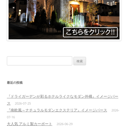
検
索:
最近の投稿
『ドライガーデンが彩るホテルライクなモダン外構』イメージパー
ス
2026-07-25
『南欧風～ナチュラルモダンエクステリア』イメージパース
2026-
07-16
大人気 アルミ製カーポート
2026-06-29