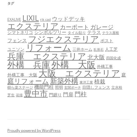
タグ
LIXIL
ウッドデッキ
EXALIVE
rik cad
エクステリア
カーポート
ガレージ
シンボルツリー
テラス
シマトネリコ
タイル貼り
テラス屋根
フジエクステリア
フェンス
ポスト
リフォーム
ユニソン
人工芝
三井ホーム
乱形石
兵庫 エクステリア
北大阪
四国化成
外構 大阪
外構 兵庫
外構工事
大阪 エクステリア
庭
外構工事 大阪
新築外構
庭リフォーム
植栽
東洋工業
機能門柱
照明
目隠しフェンス
樹ら楽ステージ
立水栓
玄関ポーチ
豊中市
門柱
門扉
門廻り
芝生
花壇
Proudly powered by WordPress