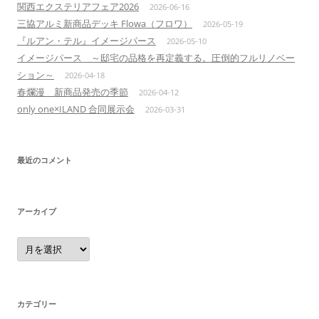
関西エクステリアフェア2026
2026-06-16
三協アルミ新商品デッキ Flowa（フロワ）
2026-05-19
『ルアン・テル』イメージパース
2026-05-10
イメージパース ～邸宅の品格を再定義する。圧倒的フルリノベー
ション～
2026-04-18
春爛漫 新商品発売の季節
2026-04-12
only one×ILAND 合同展示会
2026-03-31
最近のコメント
アーカイブ
ア
ー
カ
イ
ブ
カテゴリー