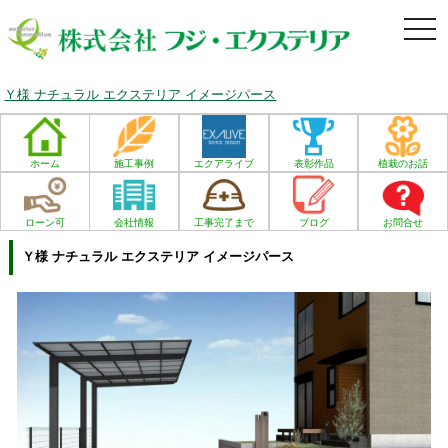
togg
navi
Ｙ様 ナチュラル エクステリア イメージパース
ホーム
施工事例
エクアライブ
表彰作品
植栽のお話
ローン可
会社情報
工事完了まで
ブログ
お問合せ
Ｙ様 ナチュラル エクステリア イメージパース