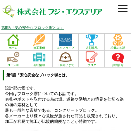
togg
navi
第9話「安心安全なブロック塀とは」
ホーム
施工事例
エクアライブ
表彰作品
植栽のお話
ローン可
会社情報
工事完了まで
ブログ
お問合せ
第9話「安心安全なブロック塀とは」
設計部の愛です。
今回はブロック塀についてのお話です。
表札やポストを取付ける為の塀。道路や隣地との境界を仕切る為
の塀の素材として
最も一般的な素材である、コンクリートブロック。
各メーカーより様々な意匠が施された商品も販売されており、
加工が容易で施工が比較的簡便なことが特徴です。