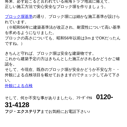
将来、必ず起こると言われている南海トラフ地震に備えて、
正しい施工方法で安心安全なブロック塀を作りましょう。
ブロック塀基準
の通り、ブロック塀には細かな施工基準が設けら
れています。
（※昭和56年に建築基準法が改正され、耐震性について高い基準
を求めるようになりました。
ブロックの高さについても、昭和56年以前は3ｍまでOKだったん
ですね。）
きちんと守れば、ブロック塀は安全な建築物です。
これから建築予定の方はきちんとした施工がされるかどうかご確
認を。
そして、今現在、既存のブロック塀が安全かどうか不安な方・・
外観による点検項目を載せておきますのでチェックしてみて下さ
い。
外観による点検
0120-
そして、何か不安な事がありましたら、ﾌﾘｰﾀﾞｲﾔﾙ
31-4128
フジ・エクステリア
までお気軽にお電話下さい♪