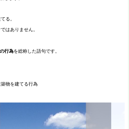
建てる。
けではありません。
の行為
を総称した語句です。
建築物を建てる行為