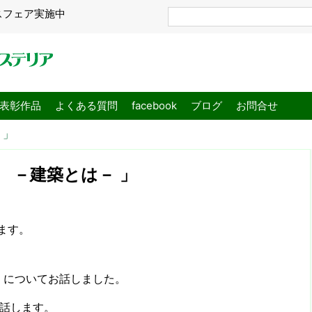
スフェア実施中
表彰作品
よくある質問
facebook
ブログ
お問合せ
 」
法 －建築とは－ 」
ます。
」
についてお話しました。
話します。