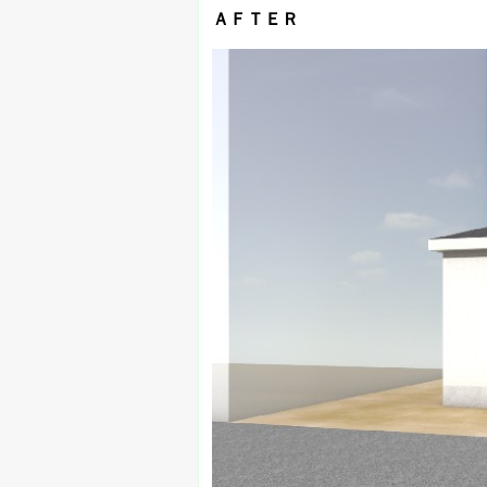
ＡＦＴＥＲ