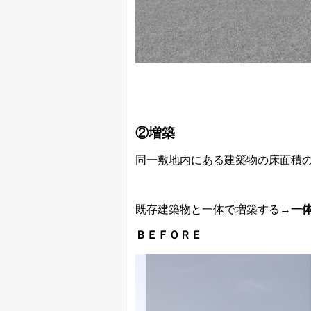
②増築
同一敷地内にある建築物の床面積
既存建築物と一体で増築する→
一
ＢＥＦＯＲＥ