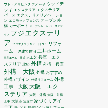
ウッドデ
ウトドアリビング
アプローチ
ッキ
エクステリア
エクステリア
エクステリアリノベーショ
パース
ン
オープン外
エコモックフェンス
構
カーポート
ガーデンルーム
パースデザ
フジエクステリ
イン
ア
リフォ
フジエクステリア 口コミ
三井ホーム
ーム
一戸建て住宅
兵庫 エク
人工芝
三井ホーム 外構
外構
ステリア
外構 兵庫
北摂
外構 大阪
外構 おすすめ
外構
外構デザイン
外構リフォーム
大阪 エク
工事 大阪
ステリア
大阪 外構
大阪 外構
家づくりアイ
大阪市
工事
宝塚市
デア
庭リフォー
庭デザイン
庭づくり