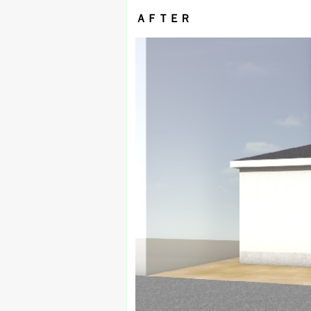
ＡＦＴＥＲ