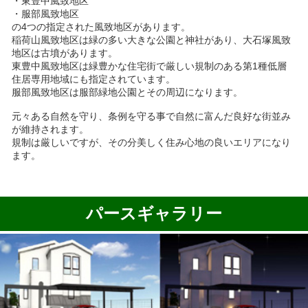
・東豊中風致地区
・服部風致地区
の
4
つの指定された風致地区があります。
稲荷山風致地区は緑の多い大きな公園と神社があり、大石塚風致
地区は古墳があります。
東豊中風致地区は緑豊かな住宅街で厳しい規制のある第
1
種低層
住居専用地域にも指定されています。
服部風致地区は服部緑地公園とその周辺になります。
元々ある自然を守り、条例を守る事で自然に富んだ良好な街並み
が維持されます。
規制は厳しいですが、その分美しく住み心地の良いエリアになり
ます。
パースギャラリー