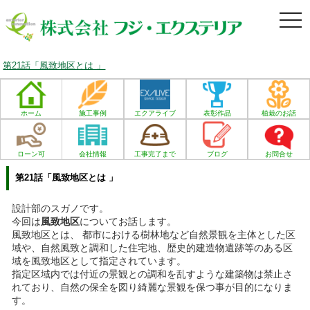
togg
navi
第21話「風致地区とは 」
ホーム
施工事例
エクアライブ
表彰作品
植栽のお話
ローン可
会社情報
工事完了まで
ブログ
お問合せ
第21話「風致地区とは 」
設計部のスガノです。
今回は
風致地区
についてお話します。
風致地区とは、
都市における樹林地など自然景観を主体とした区
域や、自然風致と調和した住宅地、歴史的建造物遺跡等のある区
域を風致地区として指定されてい
ます。
指定区域内では付近の景観との調和を乱すような建築物は禁止さ
れており、自然の保全を図り綺麗な景観を保つ事が目的になりま
す。