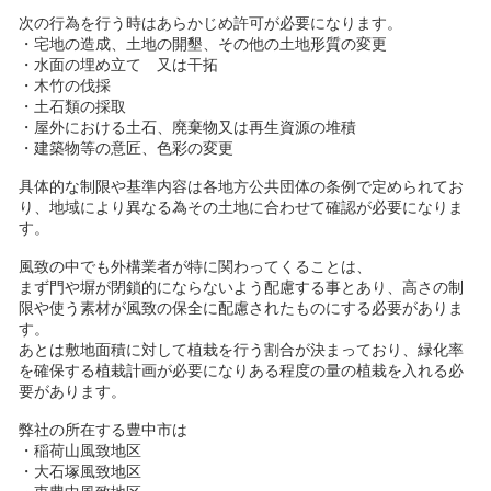
次の行為を行う時はあらかじめ許可が必要になります。
・宅地の造成、土地の開墾、その他の土地形質の変更
・水面の埋め立て 又は干拓
・木竹の伐採
・土石類の採取
・屋外における土石、廃棄物又は再生資源の堆積
・建築物等の意匠、色彩の変更
具体的な制限や基準内容は各地方公共団体の条例で定められてお
り、地域により異なる為その土地に合わせて確認が必要になりま
す。
風致の中でも外構業者が特に関わってくることは、
まず門や塀が閉鎖的にならないよう配慮する事とあり、高さの制
限や使う素材が風致の保全に配慮されたものにする必要がありま
す。
あとは敷地面積に対して植栽を行う割合が決まっており、緑化率
を確保する植栽計画が必要になりある程度の量の植栽を入れる必
要があります。
弊社の所在する豊中市は
・稲荷山風致地区
・大石塚風致地区