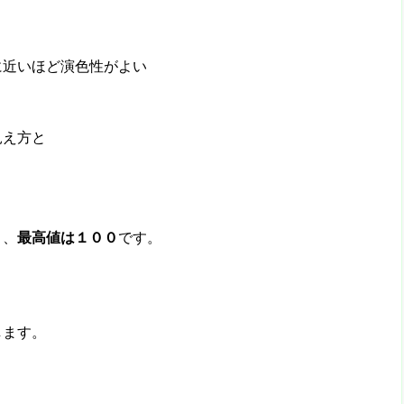
に近いほど演色性がよい
見え方と
く、
最高値は１００
です。
します。