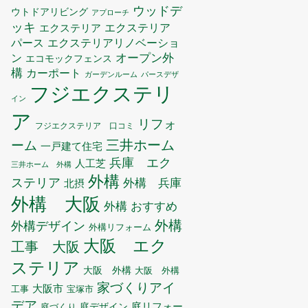
ウッドデ
ウトドアリビング
アプローチ
ッキ
エクステリア
エクステリア
エクステリアリノベーショ
パース
ン
オープン外
エコモックフェンス
構
カーポート
ガーデンルーム
パースデザ
フジエクステリ
イン
ア
リフォ
フジエクステリア 口コミ
三井ホーム
ーム
一戸建て住宅
兵庫 エク
人工芝
三井ホーム 外構
外構
ステリア
外構 兵庫
北摂
外構 大阪
外構 おすすめ
外構
外構デザイン
外構リフォーム
大阪 エク
工事 大阪
ステリア
大阪 外構
大阪 外構
家づくりアイ
大阪市
工事
宝塚市
デア
庭リフォー
庭デザイン
庭づくり