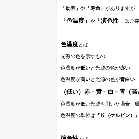
「効率」
や
「寿命」
がありますが
「色温度」
「演色性」
や
はご
色温度
とは
光源の色を示すもの
色温度が
低い
と光源の色が
赤い
色温度が
高い
と光源の色が
青白い
（低い）赤－黄－白－青（高
色温度が低い光源を用いた場合、
色温度の単位は
『Ｋ（ケルビン）
演色性
とは