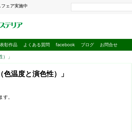
スフェア実施中
表彰作品
よくある質問
facebook
ブログ
お問合せ
性）」
（色温度と演色性）」
ます。