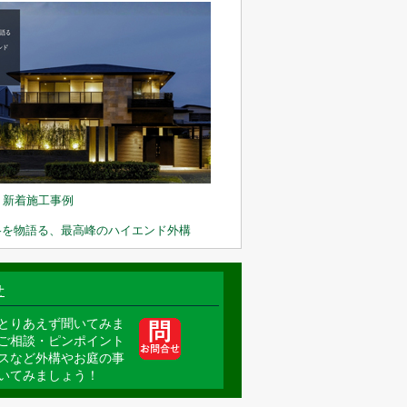
.1 新着施工事例
格を物語る、最高峰のハイエンド外構
せ
とりあえず聞いてみま
ご相談・ピンポイント
スなど外構やお庭の事
いてみましょう！