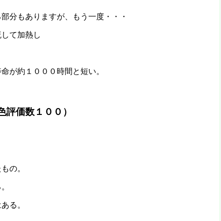
る部分もありますが、もう一度・・・
流して加熱し
寿命が約１０００時間と短い。
色評価数１００）
たもの。
る。
はある。