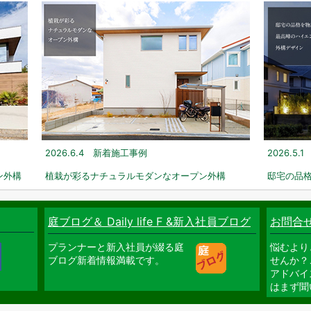
2026.6.4 新着施工事例
2026.5
ン外構
植栽が彩るナチュラルモダンなオープン外構
邸宅の品
庭ブログ＆ Daily life F &新入社員ブログ
お問合
プランナーと新入社員が綴る庭
悩むより
ブログ新着情報満載です。
せんか？
アドバイ
はまず聞