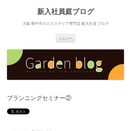
新入社員庭ブログ
大阪 豊中市のエクステリア専門店 新入社員 ブログ
コ
メニュー
ン
テ
ン
ツ
へ
ス
キ
ッ
プ
プランニングセミナー②