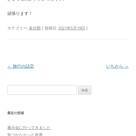
頑張ります！
カテゴリー:
未分類
| 投稿日:
2021年5月19日
|
投
←
旅行の話②
いちから
→
稿
ナ
検
ビ
索
ゲ
:
ー
最近の投稿
シ
ョ
展示会に行ってきました
ン
気づかなかった世界